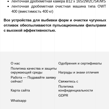
ленточная дробеметная камера B12 х 16S/2W2C/SK/MS
ленточная дробеметная очистная машина типа OWT
Работа
400 (вместимость 400 кг)
–
Все устройства для выбивки форм и очистки чугунных
Подавайте
отливок обеспыливаются пульсационными фильтрами
заявку
с высокой эффективностью.
сейчас!
оборудование
для
О нас
Одобрения и сертификаты
продажи
Политика качества и защиты
окружающей среды
Награды и знаки отличия
Работа — Подавайте заявку
Гранты
сейчас!
Свяжитесь с
ЕС
Политика
Карта сайта
конфиденциальности
GDPR
Спонсорство
Whatsapp
–