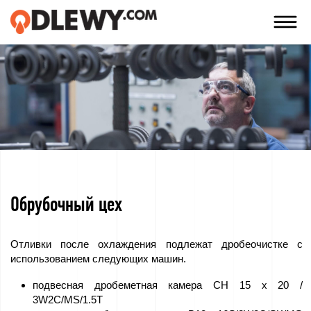
TECHNOLOGIA
-
TRADYCJA
-
JAKOŚĆ
Обрубочный цех
компания
Технологии
Отливки после охлаждения подлежат дробеочистке с
использованием следующих машин.
Наши
подвесная дробеметная камера CH 15 х 20 /
продукты
3W2C/MS/1.5T