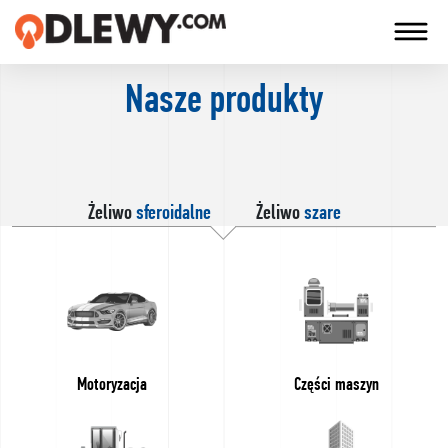
Nasze produkty
TECHNOLOGIA
-
TRADYCJA
-
JAKOŚĆ
Żeliwo
sferoidalne
Żeliwo
szare
Firma
Technologie
Motoryzacja
Części maszyn
Language