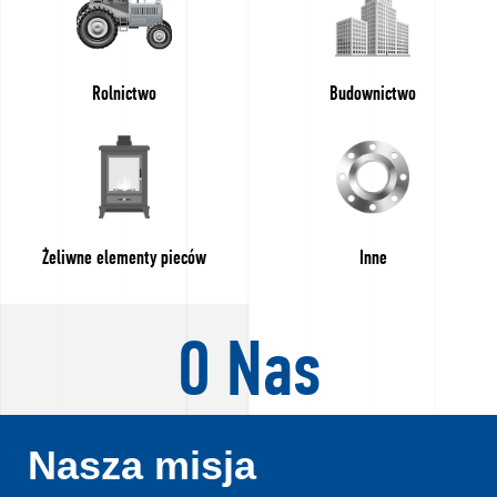
Kontakt
Zapytanie
Rolnictwo
Budownictwo
ofertowe
Żeliwne elementy pieców
Inne
O Nas
Nasza misja