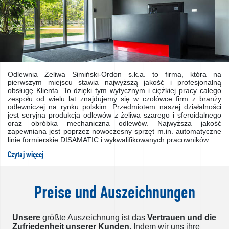
Odlewnia Żeliwa Simiński-Ordon s.k.a. to firma, która na
pierwszym miejscu stawia najwyższą jakość i profesjonalną
obsługę Klienta. To dzięki tym wytycznym i ciężkiej pracy całego
zespołu od wielu lat znajdujemy się w czołówce firm z branży
odlewniczej na rynku polskim. Przedmiotem naszej działalności
jest seryjna produkcja odlewów z żeliwa szarego i sferoidalnego
oraz obróbka mechaniczna odlewów. Najwyższa jakość
zapewniana jest poprzez nowoczesny sprzęt m.in. automatyczne
linie formierskie DISAMATIC i wykwalifikowanych pracowników.
Czytaj więcej
Preise und Auszeichnungen
Unsere
größte Auszeichnung ist das
Vertrauen und die
Zufriedenheit unserer Kunden
. Indem wir uns ihre