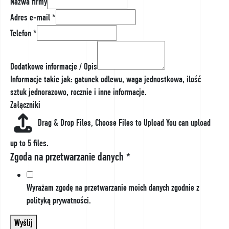
Nazwa firmy
Adres e-mail
*
Telefon
*
Dodatkowe informacje / Opis
Informacje takie jak: gatunek odlewu, waga jednostkowa, ilość
sztuk jednorazowo, rocznie i inne informacje.
Opis
Załączniki
i *
Drag & Drop Files,
Choose Files to Upload
You can upload
up to 5 files.
Zgoda na przetwarzanie danych
*
Wyrażam zgodę na przetwarzanie moich danych zgodnie z
polityką prywatności.
Wyślij