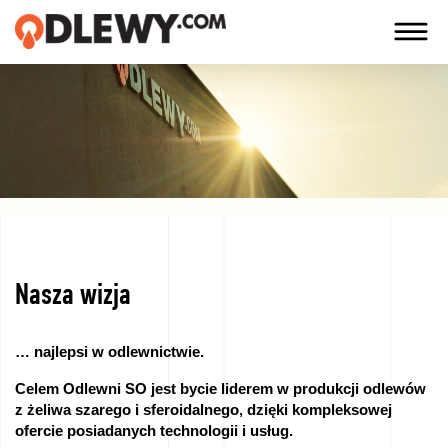
TECHNOLOGIA
-
TRADYCJA
-
JAKOŚĆ
Nasza wizja
Firma
Technologie
… najlepsi w odlewnictwie.
Celem Odlewni SO jest bycie liderem w produkcji odlewów
Nasze
z żeliwa szarego i sferoidalnego, dzięki kompleksowej
produkty
ofercie posiadanych technologii i usług.