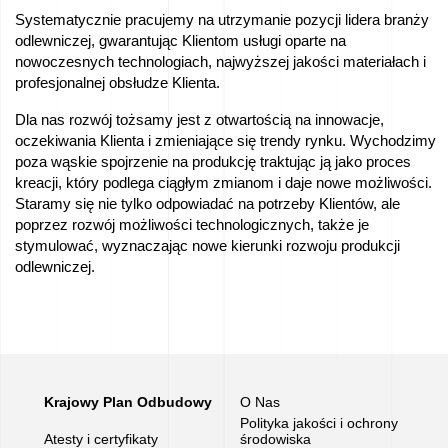
Systematycznie pracujemy na utrzymanie pozycji lidera branży
Praca
odlewniczej, gwarantując Klientom usługi oparte na
–
nowoczesnych technologiach, najwyższej jakości materiałach i
profesjonalnej obsłudze Klienta.
Aplikuj
Dla nas rozwój tożsamy jest z otwartością na innowacje,
teraz!
oczekiwania Klienta i zmieniające się trendy rynku. Wychodzimy
poza wąskie spojrzenie na produkcję traktując ją jako proces
Sprzedamy
kreacji, który podlega ciągłym zmianom i daje nowe możliwości.
Staramy się nie tylko odpowiadać na potrzeby Klientów, ale
urządzenia
poprzez rozwój możliwości technologicznych, także je
stymulować, wyznaczając nowe kierunki rozwoju produkcji
Dotacje
odlewniczej.
UE,
KPO
Dofinansowania
Krajowy Plan Odbudowy
O Nas
ZUS
Polityka jakości i ochrony
Atesty i certyfikaty
środowiska