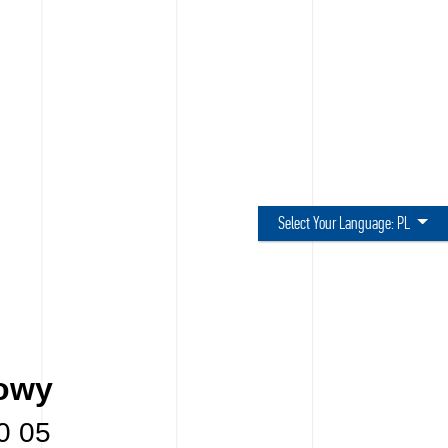
Select Your Language:
PL
lowy
0 05