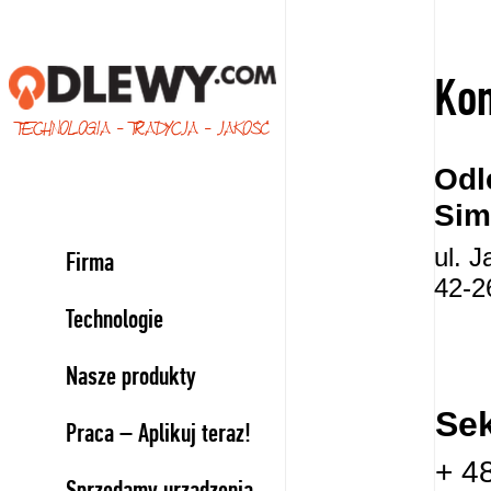
Kon
TECHNOLOGIA - TRADYCJA - JAKOŚĆ
Odl
Sim
ul. 
Firma
42-2
Technologie
Nasze produkty
Sek
Praca – Aplikuj teraz!
+ 4
Sprzedamy urządzenia