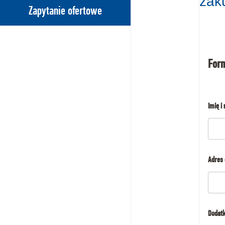
zak
Zapytanie ofertowe
For
Imię i
Adres
Dodatk