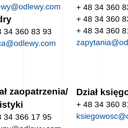
ewy@odlewy.com
+ 48 34 360 8
dry
+ 48 34 360 8
+ 48 34 360 8
8 34 360 83 93
zapytania@od
ca@odlewy.com
ał zaopatrzenia/
Dział księg
istyki
+ 48 34 360 8
ksiegowosc@
8 34 366 17 95