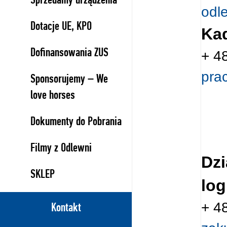
odl
Dotacje UE, KPO
Ka
Dofinansowania ZUS
+ 4
pra
Sponsorujemy – We
love horses
Dokumenty do Pobrania
Filmy z Odlewni
Dzi
SKLEP
log
+ 4
Kontakt