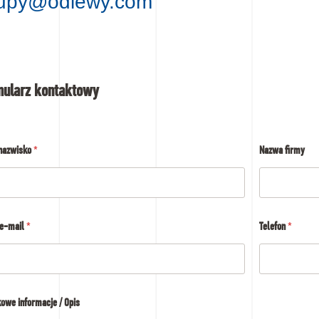
upy@odlewy.com
mularz kontaktowy
 nazwisko
*
Nazwa firmy
 e-mail
*
Telefon
*
owe informacje / Opis