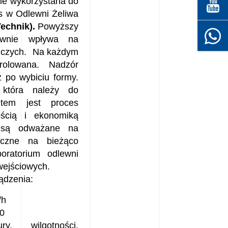
ie wykorzystana do
as w Odlewni Żeliwa
echnik).
Powyższy
tywnie wpływa na
niczych. Na każdym
rolowana. Nadzór
z po wybiciu formy.
 która należy do
utem jest proces
ością i ekonomiką
i są odważane na
niczne na bieżąco
oratorium odlewni
wejściowych.
ądzenia:
/h
20
y, wilgotności,