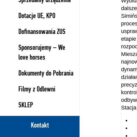
Wybit
dalsze
Dotacje UE, KPO
Simińs
proce
Dofinansowania ZUS
uspraw
etapi
Sponsorujemy – We
rozpoc
Mies
love horses
najno
dynam
Dokumenty do Pobrania
dział
precy
Filmy z Odlewni
kontr
odbyw
SKLEP
Stacja
Kontakt