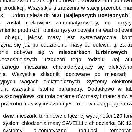
a masa zwrotna zostaje na nowo przetworzona i ponown
j produkcji. Wszystkie urządzenia w stacji przerobu m
ki – Ordon należą do
NDT (Najlepszych Dostępnych T
s został całkowicie zautomatyzowany, co pozy
nienie produkcji i obniża ryzyko powstania wad odlew
e obiegu, jakość masy jest systematycznie kont
zyna się już po oddzieleniu masy od odlewu, tj. zara
zanie odbywa się w
mieszarkach turbinowych
,
wocześniejszych urządzeń tego rodzaju. Jej at
icznego mieszania, charakteryzujący się efektywn
ania. Wszystkie składniki dozowane do mieszark
zyjnych wagach elektronicznych. Systemy elektro
olują wszystkie istotne parametry. Dodatkowo w lab
a szczegółowa kontrola parametrów masy i materiałów 
 przerobu mas wyposażona jest m.in. w następujące urz
dwie mieszarki turbinowe o łącznej wydajności 120 ton
system chłodzenia masy SAVELLI z chłodziarką SK 1
systemy automatycznej regulacji temperatur