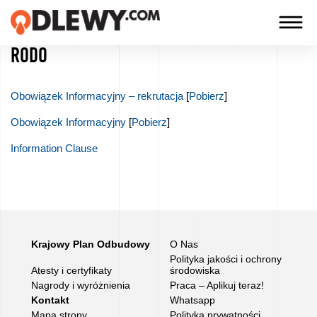
RODO
TECHNOLOGIA
-
Obowiązek Informacyjny – rekrutacja
[
Pobierz
]
TRADYCJA
Obowiązek Informacyjny
[
Pobierz
]
-
JAKOŚĆ
Information Clause
Firma
Technologie
Krajowy Plan Odbudowy
O Nas
Polityka jakości i ochrony
Atesty i certyfikaty
środowiska
Nasze
Nagrody i wyróżnienia
Praca – Aplikuj teraz!
produkty
Kontakt
Whatsapp
Mapa strony
Polityka prywatności