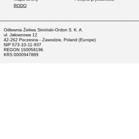
RODO
Praca
–
Aplikuj
Odlewnia Żeliwa Simiński-Ordon S. K. A.
ul. Jałowcowa 12
teraz!
42-262 Poczesna - Zawodzie, Poland (Europe)
NIP 573-10-11-937
REGON 150058196
Sprzedamy
KRS 0000947889
urządzenia
Dotacje
UE,
KPO
Dofinansowania
ZUS