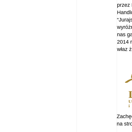
przez
Handl
“Juraj
wyróż
nas ga
2014 
właz ż
Zachę
na str