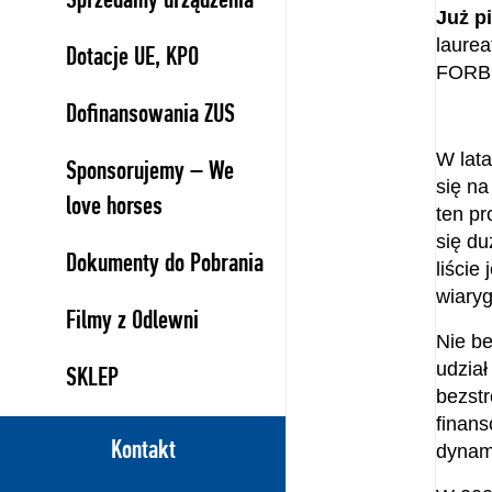
Już p
laure
Dotacje UE, KPO
FORB
Dofinansowania ZUS
W lata
Sponsorujemy – We
się na
love horses
ten pr
się du
Dokumenty do Pobrania
liście
wiaryg
Filmy z Odlewni
Nie be
udział
SKLEP
bezst
finans
Kontakt
dynam