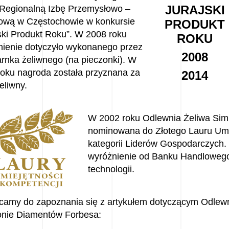
JURAJSKI
 Regionalną Izbę Przemysłowo –
ową w Częstochowie w konkursie
PRODUKT
ski Produkt Roku”. W 2008 roku
ROKU
nienie dotyczyło wykonanego przez
2008
rnka żeliwnego (na pieczonki). W
roku nagroda została przyznana za
2014
eliwny.
W 2002 roku Odlewnia Żeliwa Simi
nominowana do Złotego Lauru Umie
kategorii Liderów Gospodarczych
wyróżnienie od Banku Handloweg
technologii.
camy do zapoznania się z artykułem dotyczącym Odlewn
onie Diamentów Forbesa: