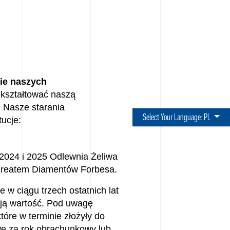
nie naszych
k kształtować naszą
. Nasze starania
Select Your Language:
PL
tucje:
 2024 i 2025 Odlewnia Żeliwa
aureatem Diamentów Forbesa.
e w ciągu trzech ostatnich lat
ją wartość. Pod uwagę
tóre w terminie złożyły do
e za rok obrachunkowy lub