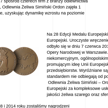
7 spośród czterech firm z branży odlewnictwa
, Odlewnia Żeliwa Simiński Ordon zajęła 1
ce, uzyskując dynamikę wzrostu na poziomie
.
Na 28 Edycji Medalu Europejsk
Europejski. Uroczyste wręczeni
odbyło się w dniu 7 czerwca 201
Opery Narodowej w Warszawie. 
niekomercyjnym, ogólnopolskim
promującym ideę Unii Europejsk
przedsiębiorstw. Wyróżniane są 
standardem nie odbiegają od p
Odlewnia Żeliwa Simiński – Or
Europejski za kompleksowe usłu
jakości żeliwa szarego oraz sfe
8 i 2014 roku zostaliśmy nagrodzeni