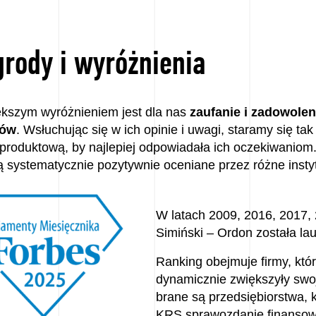
rody i wyróżnienia
ększym wyróżnieniem jest dla nas
zaufanie i zadowole
tów
. Wsłuchując się w ich opinie i uwagi, staramy się ta
 produktową, by najlepiej odpowiadała ich oczekiwaniom
ą systematycznie pozytywnie oceniane przez różne insty
W latach 2009, 2016, 2017,
Simiński – Ordon została l
Ranking obejmuje firmy, któr
dynamicznie zwiększyły swo
brane są przedsiębiorstwa, k
KRS sprawozdanie finansow