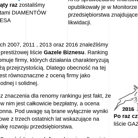
iąty raz
zostaliśmy
opublikowały je w Monitorze
atami DIAMENTÓW
przedsiębiorstwa znajdujące
ESA
likwidacji.
ch 2007, 2011 , 2013 oraz 2016 znaleźliśmy
 prestiżowej liście
Gazele Biznesu
. Ranking
omuje firmy, których działania charakteryzują
żą przejrzystością. Dlatego obecność na tej
 jest równoznaczne z oceną firmy jako
odnej i solidnej.
z znaczenia dla renomy rankingu jest fakt, że
 w nim jest całkowicie bezpłatny, a ocena
ronna. Pod uwagę są brane wyłącznie wyniki
Po raz c
owe z trzech ostatnich lat wskazujące na
liście G
ikę rozwoju przedsiębiorstwa.