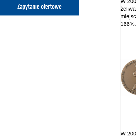
W 200
Zapytanie ofertowe
żeliwa
miejs
166%
W 200