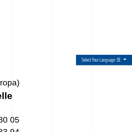
Select Your Language:
DE
ropa)
lle
80 05
83 94