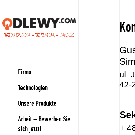
Kon
TECHNOLOGIA - TRADYCJA - JAKOŚĆ
Gus
Sim
Firma
ul.
42-
Technologien
Unsere Produkte
Sek
Arbeit – Bewerben Sie
+ 4
sich jetzt!