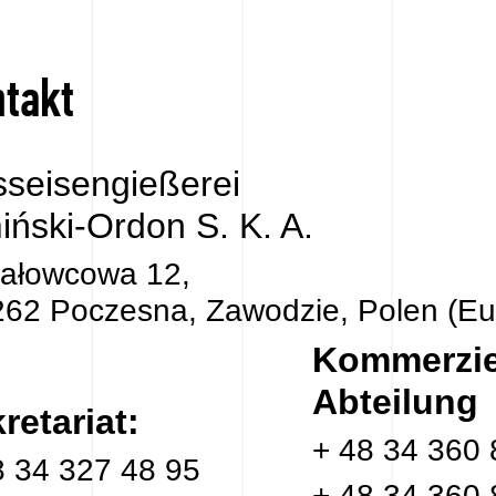
takt
seisengießerei
iński-Ordon S. K. A.
 Jałowcowa 12,
262 Poczesna, Zawodzie, Polen (Eu
Kommerzie
Abteilung
retariat:
+ 48 34 360 
8 34 327 48 95
+ 48 34 360 