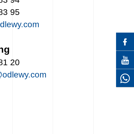
83 95
dlewy.com
ng
81 20
@odlewy.com