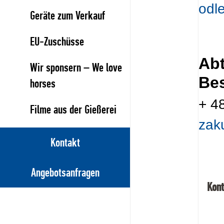
odl
Geräte zum Verkauf
EU-Zuschüsse
Abt
Wir sponsern – We love
Bes
horses
+ 4
Filme aus der Gießerei
zak
Kontakt
Angebotsanfragen
Kont