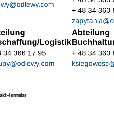
ewy@odlewy.com
+ 48 34 360 
zapytania@o
eilung
Abteilung
chaffung/Logistik
Buchhaltu
8 34 366 17 95
+ 48 34 360 
upy@odlewy.com
ksiegowosc
akt-Formular