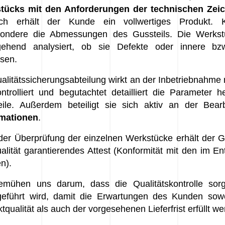
tücks mit den Anforderungen der technischen Zei
ch erhält der Kunde ein vollwertiges Produkt. Ko
sondere die Abmessungen des Gussteils. Die Werks
gehend analysiert, ob sie Defekte oder innere b
sen.
alitätssicherungsabteilung wirkt an der Inbetriebnahme 
ntrolliert und begutachtet detailliert die Parameter he
eile. Außerdem beteiligt sie sich aktiv an der Bearb
mationen
.
er Überprüfung der einzelnen Werkstücke erhält der G
alität garantierendes Attest (Konformität mit den im 
n).
emühen uns darum, dass die Qualitätskontrolle sorgfä
geführt wird, damit die Erwartungen des Kunden sowoh
tqualität als auch der vorgesehenen Lieferfrist erfüllt w