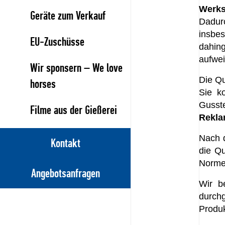
Werks
Geräte zum Verkauf
Dadur
insbe
EU-Zuschüsse
dahin
aufwei
Wir sponsern – We love
Die Qu
horses
Sie ko
Gusst
Filme aus der Gießerei
Rekla
Nach d
Kontakt
die Qu
Norme
Angebotsanfragen
Wir b
durch
Produk