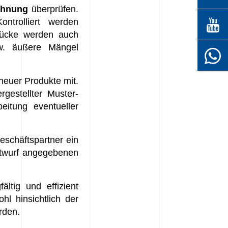
chnung
überprüfen.
ntrolliert werden
tücke werden auch
zw. äußere Mängel
neuer Produkte mit.
rgestellter Muster-
eitung eventueller
eschäftspartner ein
Entwurf angegebenen
ltig und effizient
l hinsichtlich der
erden.