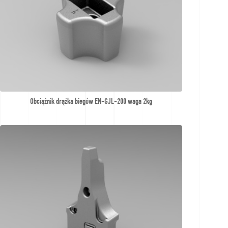
Obciążnik drążka biegów EN-GJL-200 waga 2kg