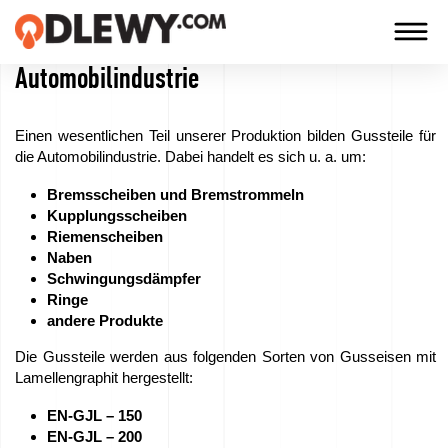
Automobilindustrie
TECHNOLOGIA
-
Einen wesentlichen Teil unserer Produktion bilden Gussteile für
TRADYCJA
die Automobilindustrie. Dabei handelt es sich u. a. um:
-
Bremsscheiben und Bremstrommeln
JAKOŚĆ
Kupplungsscheiben
Riemenscheiben
Naben
Schwingungsdämpfer
Firma
Ringe
andere Produkte
Technologien
Die Gussteile werden aus folgenden Sorten von Gusseisen mit
Lamellengraphit hergestellt:
Unsere
EN-GJL – 150
Produkte
EN-GJL – 200