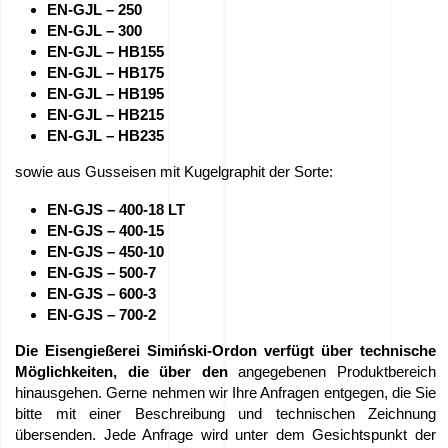
EN-GJL – 250
Arbeit
EN-GJL – 300
EN-GJL – HB155
–
EN-GJL – HB175
Bewerben
EN-GJL – HB195
EN-GJL – HB215
Sie
EN-GJL – HB235
sich
sowie aus Gusseisen mit Kugelgraphit der Sorte:
jetzt!
EN-GJS – 400-18 LT
EN-GJS – 400-15
Geräte
EN-GJS – 450-10
zum
EN-GJS – 500-7
EN-GJS – 600-3
Verkauf
EN-GJS – 700-2
Die Eisengießerei
Simiński-Ordon verfügt über technische
EU-
Möglichkeiten, die über den
angegebenen Produktbereich
Zuschüsse
hinausgehen. Gerne nehmen wir Ihre Anfragen entgegen, die Sie
bitte mit einer Beschreibung und technischen Zeichnung
übersenden. Jede Anfrage wird unter dem Gesichtspunkt der
Wir