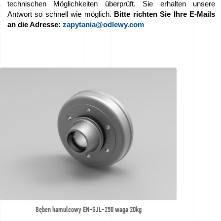
technischen Möglichkeiten überprüft. Sie erhalten unsere
sponsern
Antwort so schnell wie möglich.
Bitte richten Sie Ihre E-Mails
an die Adresse:
zapytania@odlewy.com
–
We
love
horses
Filme
aus
der
Gießerei
Kontakt
Bęben hamulcowy EN-GJL-250 waga 20kg
Angebotsanfragen