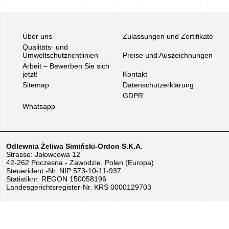
Arbeit
–
Über uns
Zulassungen und Zertifikate
Bewerben
Qualitäts- und
Umweltschutzrichtlinien
Preise und Auszeichnungen
Sie
Arbeit – Bewerben Sie sich
jetzt!
Kontakt
sich
Sitemap
Datenschutzerklärung
jetzt!
GDPR
Whatsapp
Geräte
zum
Odlewnia Żeliwa Simiński-Ordon S.K.A.
Strasse: Jałowcowa 12
Verkauf
42-262 Poczesna - Zawodzie, Polen (Europa)
Steuerident.-Nr. NIP 573-10-11-937
Statistiknr. REGON 150058196
EU-
Landesgerichtsregister-Nr. KRS 0000129703
Zuschüsse
Wir