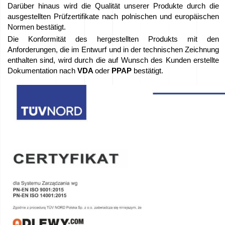
Darüber hinaus wird die Qualität unserer Produkte durch die
Arbeit
ausgestellten Prüfzertifikate nach polnischen und europäischen
Normen bestätigt.
–
Die Konformität des hergestellten Produkts mit den
Bewerben
Anforderungen, die im Entwurf und in der technischen Zeichnung
enthalten sind, wird durch die auf Wunsch des Kunden erstellte
Sie
Dokumentation nach
VDA
oder
PPAP
bestätigt.
sich
jetzt!
Geräte
zum
Verkauf
EU-
Zuschüsse
Wir