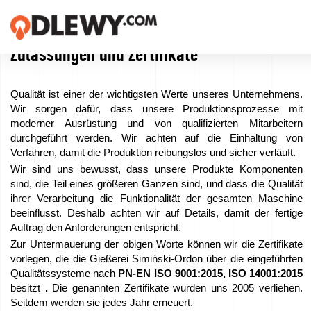
Zulassungen und Zertifikate
TECHNOLOGIA
-
Qualität ist einer der wichtigsten Werte unseres Unternehmens.
TRADYCJA
Wir sorgen dafür, dass unsere Produktionsprozesse mit
moderner Ausrüstung und von qualifizierten Mitarbeitern
-
durchgeführt werden. Wir achten auf die Einhaltung von
JAKOŚĆ
Verfahren, damit die Produktion reibungslos und sicher verläuft.
Wir sind uns bewusst, dass unsere Produkte Komponenten
sind, die Teil eines größeren Ganzen sind, und dass die Qualität
ihrer Verarbeitung die Funktionalität der gesamten Maschine
Firma
beeinflusst. Deshalb achten wir auf Details, damit der fertige
Auftrag den Anforderungen entspricht.
Technologien
Zur Untermauerung der obigen Worte können wir die Zertifikate
vorlegen, die die Gießerei Simiński-Ordon über die eingeführten
Unsere
Qualitätssysteme nach
PN-EN ISO 9001:2015, ISO 14001:2015
besitzt
.
Die genannten Zertifikate wurden uns 2005 verliehen.
Produkte
Seitdem werden sie jedes Jahr erneuert.