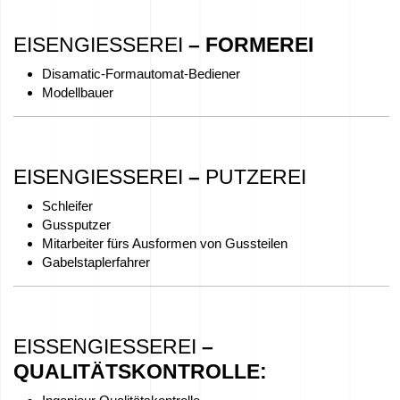
sponsern
EISENGIESSEREI
– FORMEREI
–
Disamatic-Formautomat-Bediener
We
Modellbauer
love
horses
EISENGIESSEREI
–
PUTZEREI
Filme
Schleifer
aus
Gussputzer
der
Mitarbeiter fürs Ausformen von Gussteilen
Gabelstaplerfahrer
Gießerei
Kontakt
EISSENGIESSEREI
–
QUALITÄTSKONTROLLE
:
Angebotsanfragen