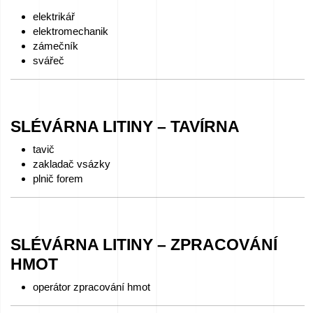
elektrikář
Kariéra
elektromechanik
–
zámečník
svářeč
Podejte
žádost
ihned!
SLÉVÁRNA LITINY – TAVÍRNA
Zařízení
tavič
zakladač vsázky
k
plnič forem
prodeji
Granty
SLÉVÁRNA LITINY – ZPRACOVÁNÍ
EU
HMOT
Sponzorujeme
operátor zpracování hmot
–