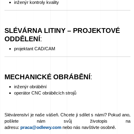
nabídku
inženýr kontroly kvality
SLÉVÁRNA LITINY – PROJEKTOVÉ
ODDĚLENÍ
:
projektant CAD/CAM
MECHANICKÉ OBRÁBĚNÍ
:
inženýr obrábění
operátor CNC obráběcích strojů
Slévárenství je naše vášeň. Chcete ji sdílet s námi? Pokud ano,
pošlete nám svůj životopis na
adresu:
praca@odlewy.com
nebo nás navštivte osobně.