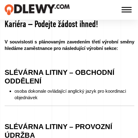
Kariéra – Podejte žádost ihned!
TECHNOLOGIA
-
V souvislosti s plánovaným zavedením třetí výrobní směny
TRADYCJA
hledáme zaměstnance pro následující výrobní sekce:
-
JAKOŚĆ
SLÉVÁRNA LITINY – OBCHODNÍ
ODDĚLENÍ
Firma
osoba dokonale ovládající anglický jazyk pro koordinaci
objednávek
Technologie
Naše
SLÉVÁRNA LITINY – PROVOZNÍ
produkty
ÚDRŽBA