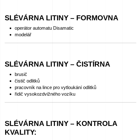
We
SLÉVÁRNA LITINY – FORMOVNA
love
horses
operátor automatu Disamatic
modelář
Filmy
ze
SLÉVÁRNA LITINY – ČISTÍRNA
slévárny
brusič
čistič odlitků
Kontakt
pracovník na lince pro vytloukání odlitků
řidič vysokozdvižného vozíku
Dotazy
na
SLÉVÁRNA LITINY – KONTROLA
KVALITY
: