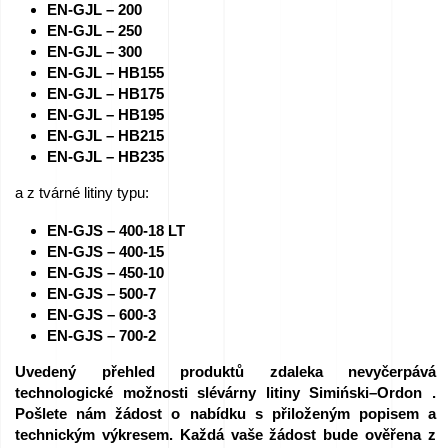
EN-GJL – 200
Kariéra
EN-GJL – 250
EN-GJL – 300
–
EN-GJL – HB155
Podejte
EN-GJL – HB175
EN-GJL – HB195
žádost
EN-GJL – HB215
ihned!
EN-GJL – HB235
a z tvárné litiny typu:
Zařízení
EN-GJS – 400-18 LT
k
EN-GJS – 400-15
prodeji
EN-GJS – 450-10
EN-GJS – 500-7
EN-GJS – 600-3
Granty
EN-GJS – 700-2
EU
Uvedený přehled produktů zdaleka nevyčerpává
technologické možnosti slévárny litiny Simiński–Ordon .
Sponzorujeme
Pošlete nám žádost o nabídku s přiloženým popisem a
technickým výkresem. Každá vaše žádost bude ověřena z
–