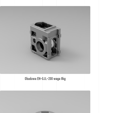
nabídku
Obudowa EN-GJL-200 waga 8kg