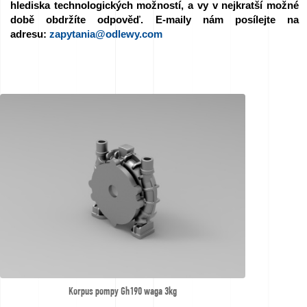
hlediska technologických možností, a vy v nejkratší možné
We
době obdržíte odpověď. E-maily nám posílejte na
adresu:
zapytania@odlewy.com
love
horses
Filmy
ze
slévárny
Kontakt
Dotazy
na
Korpus pompy Gh190 waga 3kg