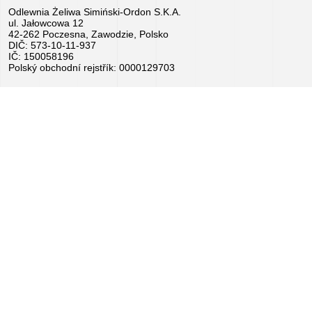
Odlewnia Żeliwa Simiński-Ordon S.K.A.
Kariéra
ul. Jałowcowa 12
42-262 Poczesna, Zawodzie, Polsko
–
DIČ: 573-10-11-937
IČ: 150058196
Podejte
Polský obchodní rejstřík: 0000129703
žádost
ihned!
Zařízení
k
prodeji
Granty
EU
Sponzorujeme
–