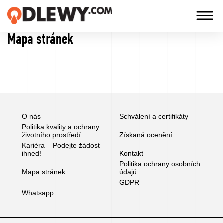
Mapa stránek
TECHNOLOGIA
-
TRADYCJA
-
JAKOŚĆ
O nás
Schválení a certifikáty
Politika kvality a ochrany
životního prostředí
Získaná ocenění
Firma
Kariéra – Podejte žádost
ihned!
Kontakt
Politika ochrany osobních
Technologie
Mapa stránek
údajů
GDPR
Whatsapp
Naše
produkty