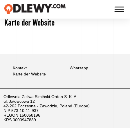
Karte der Website
TECHNOLOGIA
-
TRADYCJA
-
JAKOŚĆ
Kontakt
Whatsapp
Karte der Website
Firma
Odlewnia Żeliwa Simiński-Ordon S. K. A.
Technologie
ul. Jałowcowa 12
42-262 Poczesna - Zawodzie, Poland (Europe)
NIP 573-10-11-937
Language
REGON 150058196
KRS 0000947889