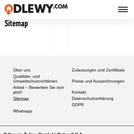
Sitemap
TECHNOLOGIA
-
TRADYCJA
-
JAKOŚĆ
Über uns
Zulassungen und Zertifikate
Qualitäts- und
Umweltschutzrichtlinien
Preise und Auszeichnungen
Firma
Arbeit – Bewerben Sie sich
jetzt!
Kontakt
Sitemap
Datenschutzerklärung
Technologien
GDPR
Whatsapp
Unsere
Produkte