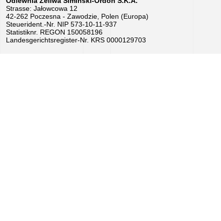
Odlewnia Żeliwa Simiński-Ordon S.K.A.
Strasse: Jałowcowa 12
Arbeit
42-262 Poczesna - Zawodzie, Polen (Europa)
Steuerident.-Nr. NIP 573-10-11-937
–
Statistiknr. REGON 150058196
Landesgerichtsregister-Nr. KRS 0000129703
Bewerben
Sie
sich
jetzt!
Geräte
zum
Verkauf
EU-
Zuschüsse
Wir