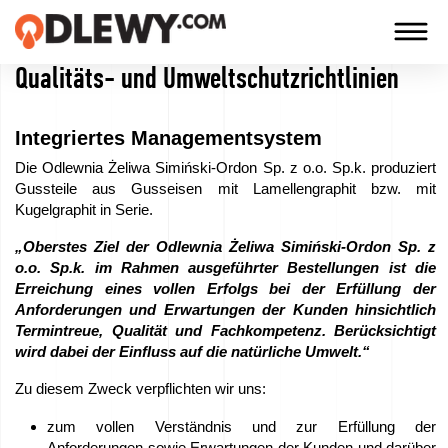
Qualitäts- und Umweltschutzrichtlinien
TECHNOLOGIA
-
Integriertes Managementsystem
TRADYCJA
Die Odlewnia Żeliwa Simiński-Ordon Sp. z o.o. Sp.k. produziert
-
Gussteile aus Gusseisen mit Lamellengraphit bzw. mit
JAKOŚĆ
Kugelgraphit in Serie.
„Oberstes Ziel der Odlewnia Żeliwa Simiński-Ordon Sp. z
o.o. Sp.k. im Rahmen ausgeführter Bestellungen ist die
Firma
Erreichung eines vollen Erfolgs bei der Erfüllung der
Anforderungen und Erwartungen der Kunden hinsichtlich
Termintreue, Qualität und Fachkompetenz. Berücksichtigt
Technologien
wird dabei der Einfluss auf die natürliche Umwelt.“
Zu diesem Zweck verpflichten wir uns:
Unsere
Produkte
zum vollen Verständnis und zur Erfüllung der
Anforderungen sowie Erwartungen der Kunden und darüber