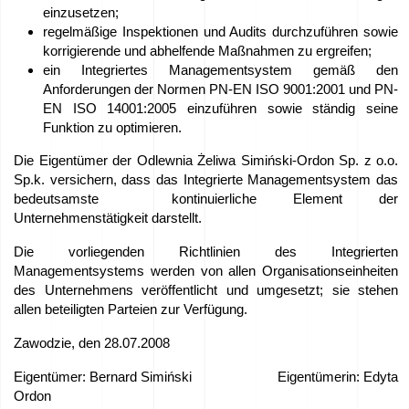
einzusetzen;
sponsern
regelmäßige Inspektionen und Audits durchzuführen sowie
korrigierende und abhelfende Maßnahmen zu ergreifen;
–
ein Integriertes Managementsystem gemäß den
We
Anforderungen der Normen PN-EN ISO 9001:2001 und PN-
EN ISO 14001:2005 einzuführen sowie ständig seine
love
Funktion zu optimieren.
horses
Die Eigentümer der Odlewnia Żeliwa Simiński-Ordon Sp. z o.o.
Sp.k. versichern, dass das Integrierte Managementsystem das
Filme
bedeutsamste kontinuierliche Element der
aus
Unternehmenstätigkeit darstellt.
der
Die vorliegenden Richtlinien des Integrierten
Managementsystems werden von allen Organisationseinheiten
Gießerei
des Unternehmens veröffentlicht und umgesetzt; sie stehen
allen beteiligten Parteien zur Verfügung.
Kontakt
Zawodzie, den 28.07.2008
Eigentümer: Bernard Simiński Eigentümerin: Edyta
Angebotsanfragen
Ordon