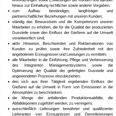
hinaus zur Einhaltung rechtlicher sowie anderer Vorgaben;
Arbeit
zum Aufbau beständiger, langfristiger und
–
partnerschaftlicher Beziehungen mit unseren Kunden;
ständig das Bewusstsein und die Kompetenzen unserer
Bewerben
Mitarbeiter zu erhöhen, die für die Qualität der produzierten
Sie
Gussteile sowie den Einfluss der Gießerei auf die Umwelt
verantwortlich sind;
sich
aktiv Hinweise, Beschwerden und Reklamationen von
jetzt!
Kunden zu prüfen sowie ihre Zufriedenheit mit den
angebotenen Erzeugnissen und Leistungen zu ermitteln;
alle Mitarbeiter in die Einführung, Pflege und Verbesserung
Geräte
des Integrierten Managementsystems sowie die
zum
Optimierung der Qualität der gefertigten Gussteile und
angewendeten Prozesse einzubeziehen;
Verkauf
den sich aus ihrer Tätigkeit ergebenden Einfluss der
Gießerei auf die Umwelt in Form von Emissionen in die
EU-
Atmosphäre zu beschränken;
die Menge der anfallenden Produktionsabfälle, die
Zuschüsse
Abfalldeponien zugeführt werden, zu verringern;
ausschließlich Lieferungen bewährter und qualifizierter
Wir
Lieferanten von Erzeugnissen und Dienstleistungen