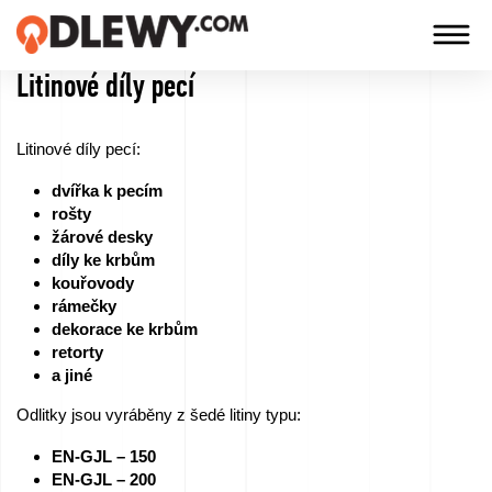
Litinové díly pecí
TECHNOLOGIA
-
Litinové díly pecí:
TRADYCJA
dvířka k pecím
-
rošty
JAKOŚĆ
žárové desky
díly ke krbům
kouřovody
rámečky
Firma
dekorace ke krbům
retorty
Technologie
a jiné
Odlitky jsou vyráběny z šedé litiny typu:
Naše
EN-GJL – 150
produkty
EN-GJL – 200