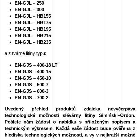
EN-GJL – 250
Kariéra
EN-GJL – 300
EN-GJL – HB155
–
EN-GJL – HB175
Podejte
EN-GJL – HB195
EN-GJL – HB215
žádost
EN-GJL – HB235
ihned!
a z tvárné litiny typu:
Zařízení
EN-GJS – 400-18 LT
EN-GJS – 400-15
k
EN-GJS – 450-10
prodeji
EN-GJS – 500-7
EN-GJS – 600-3
EN-GJS – 700-2
Granty
Uvedený přehled produktů zdaleka nevyčerpává
EU
technologické možnosti slévárny litiny Simiński–Ordon.
Pošlete nám žádost o nabídku s přiloženým popisem a
Sponzorujeme
technickým výkresem. Každá vaše žádost bude ověřena z
hlediska technologických možností, a vy v nejkratší možné
–