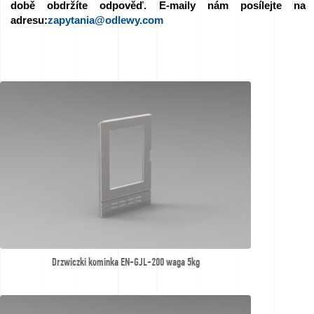
době obdržíte odpověď. E-maily nám posílejte na
We
adresu:
zapytania@odlewy.com
love
horses
Filmy
ze
slévárny
Kontakt
Dotazy
Drzwiczki kominka EN-GJL-200 waga 5kg
na