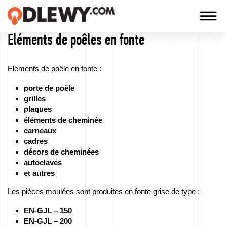
Eléments de poêles en fonte
TECHNOLOGIA
-
Elements de poêle en fonte :
TRADYCJA
porte de poêle
-
grilles
JAKOŚĆ
plaques
éléments de cheminée
carneaux
cadres
Entreprise
décors de cheminées
autoclaves
Technologies
et autres
Les pièces moulées sont produites en fonte grise de type :
Nos
EN-GJL – 150
produits
EN-GJL – 200