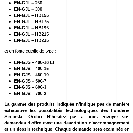
EN-GJL – 250
Carrière
EN-GJL – 300
EN-GJL – HB155
–
EN-GJL – HB175
Déposez
EN-GJL – HB195
EN-GJL – HB215
vos
EN-GJL – HB235
candidatures
et en fonte ductile de type :
!
EN-GJS – 400-18 LT
EN-GJS – 400-15
Équipement
EN-GJS – 450-10
à
EN-GJS – 500-7
EN-GJS – 600-3
vendre
EN-GJS – 700-2
La gamme des produits indiquée n’indique pas de manière
Subventions
exhaustive les possibilités technologiques des Fonderie
de
Simiński –Ordon. N’hésitez pas à nous envoyer vos
demandes d’offre avec une description d’accompagnement
l’UE
et un dessin technique. Chaque demande sera examinée en