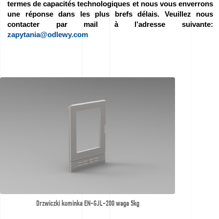
termes de capacités technologiques et nous vous enverrons
Nous
une réponse dans les plus brefs délais. Veuillez nous
contacter par mail à l’adresse suivante:
parrainons
zapytania@odlewy.com
–
We
love
horses
Films
de
la
Fonderie
Contact
Drzwiczki kominka EN-GJL-200 waga 5kg