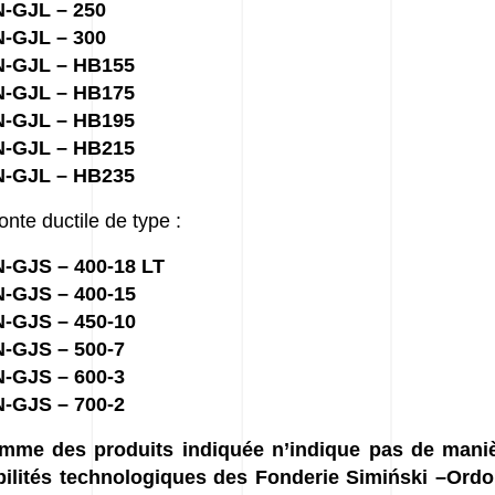
-GJL – 250
-GJL – 300
N-GJL – HB155
N-GJL – HB175
N-GJL – HB195
N-GJL – HB215
N-GJL – HB235
fonte ductile de type :
-GJS – 400-18 LT
-GJS – 400-15
-GJS – 450-10
-GJS – 500-7
-GJS – 600-3
-GJS – 700-2
mme des produits indiquée n’indique pas de maniè
bilités technologiques des Fonderie Simiński –Ordo