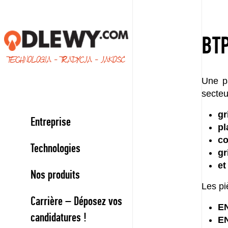
BT
TECHNOLOGIA - TRADYCJA - JAKOŚĆ
Une pa
secteu
gr
Entreprise
pl
co
Technologies
gr
et
Nos produits
Les pi
Carrière – Déposez vos
EN
candidatures !
EN