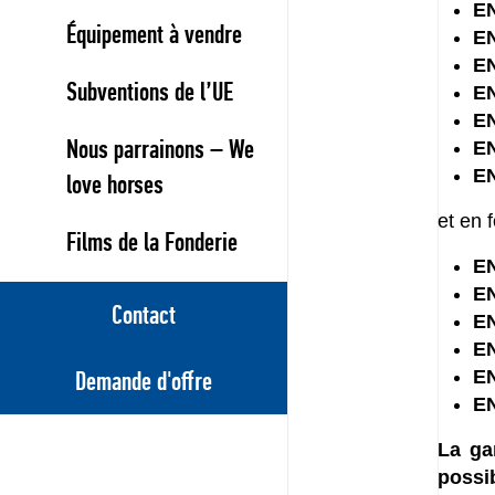
EN
Équipement à vendre
EN
E
Subventions de l’UE
E
E
Nous parrainons – We
E
E
love horses
et en 
Films de la Fonderie
EN
EN
Contact
EN
EN
EN
Demande d'offre
EN
La ga
possi