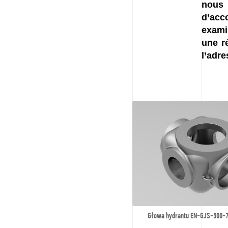
nous
d’ac
exami
une r
l’adr
Głowa hydrantu EN-GJS-500-7