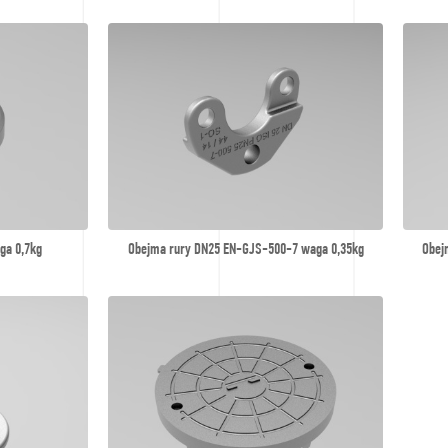
ga 0,7kg
Obejma rury DN25 EN-GJS-500-7 waga 0,35kg
Obej