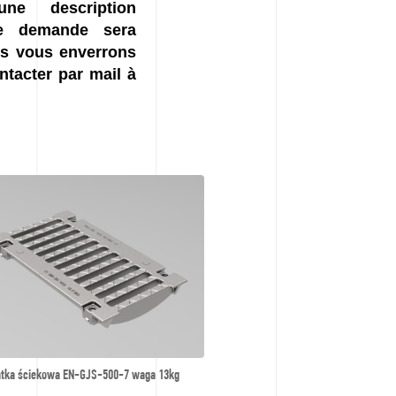
e description
ue demande sera
us vous enverrons
ntacter par mail à
atka ściekowa EN-GJS-500-7 waga 13kg