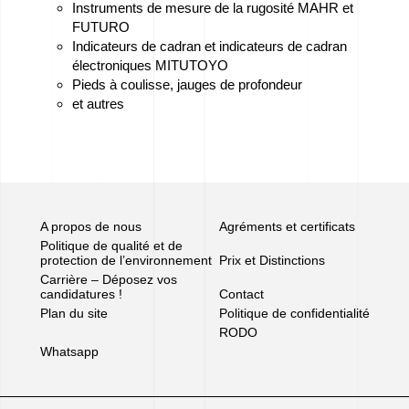
Instruments de mesure de la rugosité MAHR et
Nous
FUTURO
Indicateurs de cadran et indicateurs de cadran
parrainons
électroniques MITUTOYO
–
Pieds à coulisse, jauges de profondeur
et autres
We
love
horses
Films
A propos de nous
Agréments et certificats
de
Politique de qualité et de
protection de l’environnement
Prix et Distinctions
la
Carrière – Déposez vos
candidatures !
Contact
Fonderie
Plan du site
Politique de confidentialité
RODO
Whatsapp
Contact