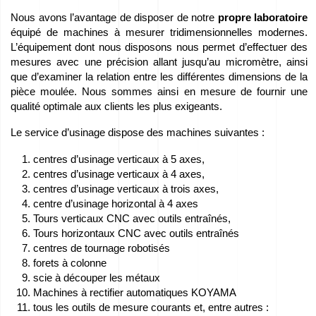
Nous avons l’avantage de disposer de notre
propre laboratoire
Carrière
équipé de machines à mesurer tridimensionnelles modernes.
–
L’équipement dont nous disposons nous permet d’effectuer des
mesures avec une précision allant jusqu’au micromètre, ainsi
Déposez
que d’examiner la relation entre les différentes dimensions de la
vos
pièce moulée. Nous sommes ainsi en mesure de fournir une
qualité optimale aux clients les plus exigeants.
candidatures
!
Le service d’usinage dispose des machines suivantes :
centres d’usinage verticaux à 5 axes,
Équipement
centres d’usinage verticaux à 4 axes,
centres d’usinage verticaux à trois axes,
à
centre d’usinage horizontal à 4 axes
vendre
Tours verticaux CNC avec outils entraînés,
Tours horizontaux CNC avec outils entraînés
centres de tournage robotisés
Subventions
forets à colonne
de
scie à découper les métaux
Machines à rectifier automatiques KOYAMA
l’UE
tous les outils de mesure courants et, entre autres :