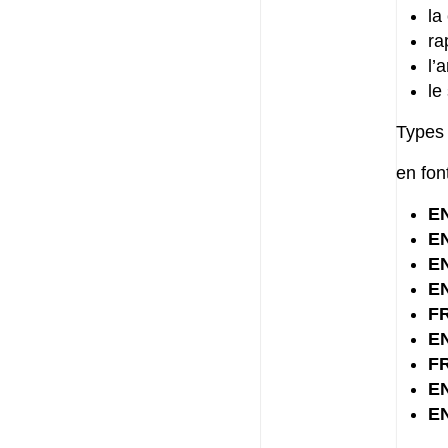
la
ra
l’
le
Types 
en fon
EN
EN
EN
EN
F
E
F
E
E