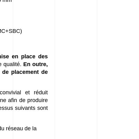
50 mm
(AMC+SBC)
mise en place des
 qualité.
En outre,
s de placement de
nvivial et réduit
ne afin de produire
essus suivants sont
du réseau de la