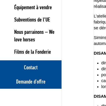
répét
réalis
Équipement à vendre
L’atel
Subventions de l’UE
fabriq
se dér
Nous parrainons – We
Simins
love horses
autom
Films de la Fonderie
DISAM
di
Contact
di
po
ca
Demande d'offre
lo
DISAM