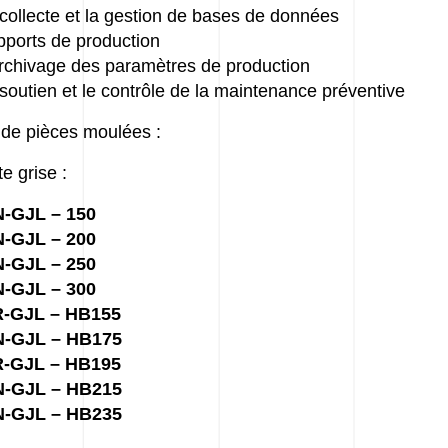
 collecte et la gestion de bases de données
pports de production
archivage des paramètres de production
 soutien et le contrôle de la maintenance préventive
de pièces moulées :
te grise :
-GJL – 150
-GJL – 200
-GJL – 250
-GJL – 300
R-GJL – HB155
N-GJL – HB175
R-GJL – HB195
N-GJL – HB215
N-GJL – HB235