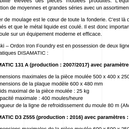
abilité élevées des pièces moulées produites. L’éq
ation de moyennes et grandes séries avec un assortiment
ier de moulage est le cœur de toute la fonderie. C’est là
ués et que le métal liquide est coulé. Il est donc import
oule sur un équipement moderne et efficace.
ki – Ordon Iron Foundry est en possession de deux lig
atiques DISAMATIC :
ATIC 131 A (production : 2007/2017) avec paramètre
mensions maximales de la pièce moulée 500 x 400 x 2
mensions de la plaque modèle 600 x 480 mm
ids maximal de la pièce moulée : 25 kg
pacité maximale : 400 moules/heure
ngueur de la ligne de refroidissement du moule 80 m 
ATIC D3 Z555 (production : 2016) avec paramètres :