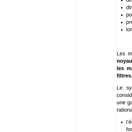
di
di
po
pr
lo
Les m
noyau
les m
filtres
Le sy
consid
une ga
rationa
l’
fo