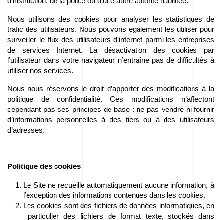
d’instruction, de la police ou d’une autre autorité habilitée.
Nous
Nous utilisons des cookies pour analyser les statistiques de
parrainons
trafic des utilisateurs. Nous pouvons également les utiliser pour
surveiller le flux des utilisateurs d’internet parmi les entreprises
–
de services Internet. La désactivation des cookies par
We
l’utilisateur dans votre navigateur n’entraîne pas de difficultés à
utiliser nos services.
love
Nous nous réservons le droit d’apporter des modifications à la
horses
politique de confidentialité. Ces modifications n’affectont
cependant pas ses principes de base : ne pas vendre ni fournir
Films
d’informations personnelles à des tiers ou à des utilisateurs
d’adresses.
de
la
Fonderie
Politique des cookies
Le Site ne recueille automatiquement aucune information, à
Contact
l’exception des informations contenues dans les cookies.
Les cookies sont des fichiers de données informatiques, en
particulier des fichiers de format texte, stockés dans