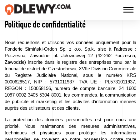
Politique de confidentialité
TECHNOLOGIA
-
Nous recueillons et utilisons vos données uniquement pour la
TRADYCJA
Fonderie Simiński-Ordon Sp. z o.o. Sp.k. sise à l’adresse :
Poczesna, Zawodzie, ul. Jałowcowej 12 (42-262 Poczesna,
-
Zawodzie) inscrite dans le registre des entreprises tenu par le
JAKOŚĆ
tribunal de district de Czestochowa, XVIIe Division Commerciale
du Registre Judiciaire National, sous le numéro KRS
0000629517, NIP : 5731011937, TVA UE : PL5731011937,
REGON : 150058196, numéro de compte bancaire: 24 1600
Entreprise
1097 0002 3405 5304 8001, les commandes, la communication
de publicité et marketing et les activités d’information menées
Technologies
auprès des utilisateurs et des clients.
La protection des données personnelles est pour nous une
Nos
priorité. Nous maintenons des mesures administratives,
produits
techniques et physiques pour protéger les informations
personnelles se trouvant en notre possession contre toute