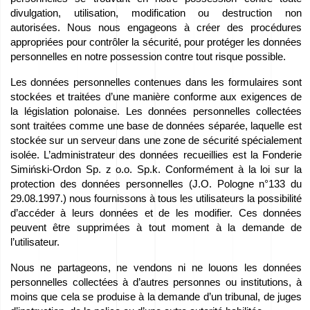
divulgation, utilisation, modification ou destruction non
Carrière
autorisées. Nous nous engageons à créer des procédures
–
appropriées pour contrôler la sécurité, pour protéger les données
personnelles en notre possession contre tout risque possible.
Déposez
Les données personnelles contenues dans les formulaires sont
vos
stockées et traitées d’une manière conforme aux exigences de
candidatures
la législation polonaise. Les données personnelles collectées
sont traitées comme une base de données séparée, laquelle est
!
stockée sur un serveur dans une zone de sécurité spécialement
isolée. L’administrateur des données recueillies est la Fonderie
Équipement
Simiński-Ordon Sp. z o.o. Sp.k. Conformément à la loi sur la
protection des données personnelles (J.O. Pologne n°133 du
à
29.08.1997.) nous fournissons à tous les utilisateurs la possibilité
vendre
d’accéder à leurs données et de les modifier. Ces données
peuvent être supprimées à tout moment à la demande de
l’utilisateur.
Subventions
Nous ne partageons, ne vendons ni ne louons les données
de
personnelles collectées à d’autres personnes ou institutions, à
l’UE
moins que cela se produise à la demande d’un tribunal, de juges