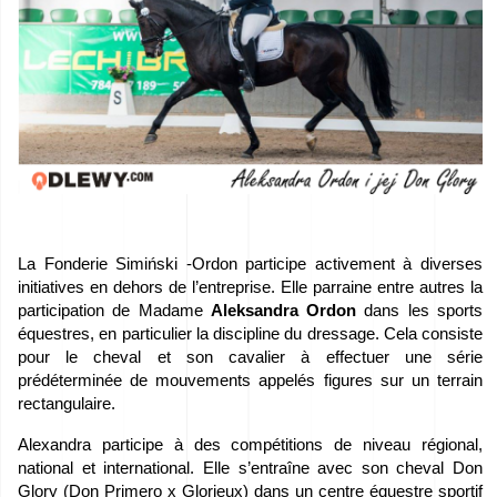
Carrière
–
Déposez
vos
candidatures
!
La Fonderie Simiński -Ordon participe activement à diverses
Équipement
initiatives en dehors de l’entreprise. Elle parraine entre autres la
à
participation de Madame
Aleksandra Ordon
dans les sports
équestres, en particulier la discipline du dressage. Cela consiste
vendre
pour le cheval et son cavalier à effectuer une série
prédéterminée de mouvements appelés figures sur un terrain
Subventions
rectangulaire.
de
Alexandra participe à des compétitions de niveau régional,
l’UE
national et international. Elle s’entraîne avec son cheval Don
Glory (Don Primero x Glorieux) dans un centre équestre sportif