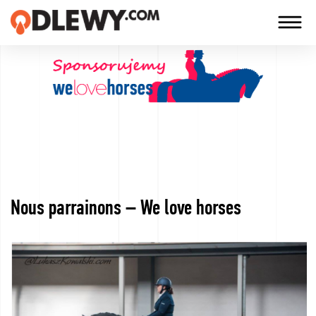
TECHNOLOGIA
-
TRADYCJA
-
JAKOŚĆ
Nous parrainons – We love horses
Entreprise
Technologies
Nos
produits