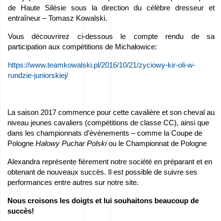
de Haute Silésie sous la direction du célèbre dresseur et
Nous
entraîneur – Tomasz Kowalski.
parrainons
Vous découvrirez ci-dessous le compte rendu de sa
–
participation aux compétitions de Michałowice:
We
https://www.teamkowalski.pl/2016/10/21/zyciowy-kir-oli-w-
love
rundzie-juniorskiej/
horses
La saison 2017 commence pour cette cavalière et son cheval au
Films
niveau jeunes cavaliers (compétitions de classe CC), ainsi que
de
dans les championnats d’événements – comme la Coupe de
Pologne
Halowy Puchar Polski
ou le Championnat de Pologne
la
Alexandra représente fièrement notre société en préparant et en
Fonderie
obtenant de nouveaux succès. Il est possible de suivre ses
performances entre autres sur notre site.
Contact
Nous croisons les doigts et lui souhaitons beaucoup de
succès!