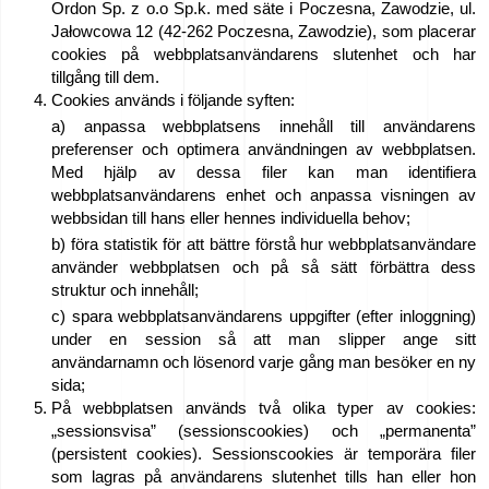
Ordon Sp. z o.o Sp.k. med säte i Poczesna, Zawodzie, ul.
Jałowcowa 12 (42-262 Poczesna, Zawodzie), som placerar
cookies på webbplatsanvändarens slutenhet och har
tillgång till dem.
Cookies används i följande syften:
a) anpassa webbplatsens innehåll till användarens
preferenser och optimera användningen av webbplatsen.
Med hjälp av dessa filer kan man identifiera
webbplatsanvändarens enhet och anpassa visningen av
webbsidan till hans eller hennes individuella behov;
b) föra statistik för att bättre förstå hur webbplatsanvändare
använder webbplatsen och på så sätt förbättra dess
struktur och innehåll;
c) spara webbplatsanvändarens uppgifter (efter inloggning)
under en session så att man slipper ange sitt
användarnamn och lösenord varje gång man besöker en ny
sida;
På webbplatsen används två olika typer av cookies:
„sessionsvisa” (sessionscookies) och „permanenta”
(persistent cookies). Sessionscookies är temporära filer
som lagras på användarens slutenhet tills han eller hon