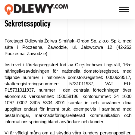
Sekretesspolicy
TECHNOLOGIA
-
Företaget Odlewnia Żeliwa Simiński-Ordon Sp. z o.o. Sp.k. med
TRADYCJA
säte i Poczesna, Zawodzie, ul. Jałowcowa 12 (42-262
Poczesna, Zawodzie)
-
JAKOŚĆ
Inskrivet i företagsregistret fört av Częstochowa tingsrätt, 16:e
näringslivsavdelningen för nationella domstolsregistret, med
följande nummer i nationella domstolsregistret: 0000629517
,
skatteregistreringsnummer: 5731011937, VAT EU:
Företag
PL5731011937, nummer i den centrala förteckningen över
ekonomisk verksamhet: 150058196, kontonummer: 24 1600
Teknologi
1097 0002 3405 5304 8001 samlar in och använder dina
uppgifter endast för internt bruk, exempelvis i samband med
beställningar, marknadsföringsrelaterad kommunikation och
Våra
informationsspridning bland användare och kunder.
produkter
Vi är väldigt måna om att skydda våra kunders personuppgifter.