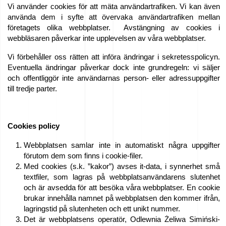
Vi använder cookies för att mäta användartrafiken. Vi kan även
love
använda dem i syfte att övervaka användartrafiken mellan
företagets olika webbplatser. Avstängning av cookies i
horses
webbläsaren påverkar inte upplevelsen av våra webbplatser.
Filmer
Vi förbehåller oss rätten att införa ändringar i sekretesspolicyn.
Eventuella ändringar påverkar dock inte grundregeln: vi säljer
från
och offentliggör inte användarnas person- eller adressuppgifter
gjuteriet
till tredje parter.
Kontakt
Cookies policy
Webbplatsen samlar inte in automatiskt några uppgifter
Begäran
förutom dem som finns i cookie-filer.
Med cookies (s.k. ”kakor”) avses it-data, i synnerhet små
textfiler, som lagras på webbplatsanvändarens slutenhet
om
och är avsedda för att besöka våra webbplatser. En cookie
brukar innehålla namnet på webbplatsen den kommer ifrån,
lagringstid på slutenheten och ett unikt nummer.
förslag
Det är webbplatsens operatör, Odlewnia Żeliwa Simiński-