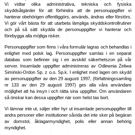
Vi vidtar olika administrativa, tekniska och fysiska
Jobb
skyddsåtgärder för att förhindra att de personuppgifter vi
hanterar obehörigen offentliggörs, används, ändras eller förstörs.
–
Vi gör vårt bästa för att utarbeta lämpliga skyddskontrollrutiner
Sök
och på så sätt skydda de personuppgifter vi hanterar och
förebygga alla möjliga risker.
nu!
Personuppgifter som finns i våra formulär lagras och behandlas i
Till
enlighet med polsk lag. Personuppgifter samlas i en separat
databas som befinner sig i en avskild säkerhetszon på vår
salu
server. Insamlade uppgifter administreras av Odlewnia Żeliwa
Simiński-Ordon Sp. z o.o. Sp.k. I enlighet med lagen om skydd
EU-
av personuppgifter av den 29 augusti 1997, (författningssamling
nr 133 av den 29 augusti 1997) ges alla våra användare
bidrag
möjlighet att ha insyn i och rätta sina uppgifter. Om användaren
så önskar kan dessa uppgifter när som helst tas bort.
Vi
Vi lämnar inte ut, säljer eller hyr ut insamlade personuppgifter till
sponsrar
andra personer eller institutioner såvida det inte sker på begäran
av domstol, åklagarmyndighet, polis eller annan behörig
–
myndighet.
We