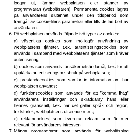
loggar ut, lämnar webbplatsen eller stänger av
programvaran (webbläsaren). Permanenta cookies lagras
på användarens slutenhet under den tidsperiod som
framgår av cookie-filens parametrar eller tills de tas bort av
användaren.
På webbplatsen används följande två typer av cookies:
a) väsentliga cookies som möjliggör användning av
webbplatsens tjänster, t.ex. autentiseringscookies som
används i samband med webbplatsens tjänster som kräver
autentisering;
b) cookies som används för säkerhetsändamål, t.ex. för att
upptäcka autentiseringsmissbruk på webbplatsen;
c) prestandacookies som samlar in information om hur
webbplatsen används;
d) funktionscookies som används för att ”komma ihåg”
användarens inställningar och skräddarsy hans eller
hennes gränssnitt, t.ex. när det gäller språk och region,
textstorlek, webbplatsens utseende m.m.;
e) reklamcookies som levererar reklam som är mer
relevant för användarens intressen.
Många programvaror som används för webbläsning