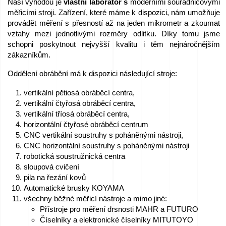
Naší výhodou je
vlastní laboratoř s
moderními souřadnicovými
měřicími stroji. Zařízení, které máme k dispozici, nám umožňuje
Kariéra
provádět měření s přesností až na jeden mikrometr a zkoumat
–
vztahy mezi jednotlivými rozměry odlitku. Díky tomu jsme
schopni poskytnout nejvyšší kvalitu i těm nejnáročnějším
Podejte
zákazníkům.
žádost
Oddělení obrábění má k dispozici následující stroje:
ihned!
vertikální pětiosá obráběcí centra,
vertikální čtyřosá obráběcí centra,
Zařízení
vertikální tříosá obráběcí centra,
k
horizontální čtyřosé obráběcí centrum
CNC vertikální soustruhy s poháněnými nástroji,
prodeji
CNC horizontální soustruhy s poháněnými nástroji
robotická soustružnická centra
Granty
sloupová cvičení
pila na řezání kovů
EU
Automatické brusky KOYAMA
všechny běžné měřicí nástroje a mimo jiné:
Sponzorujeme
Přístroje pro měření drsnosti MAHR a FUTURO
Číselníky a elektronické číselníky MITUTOYO
–