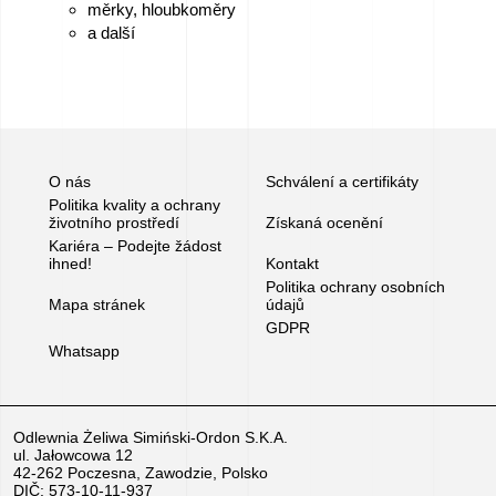
měrky, hloubkoměry
We
a další
love
horses
Filmy
O nás
Schválení a certifikáty
ze
Politika kvality a ochrany
životního prostředí
Získaná ocenění
slévárny
Kariéra – Podejte žádost
ihned!
Kontakt
Politika ochrany osobních
Kontakt
Mapa stránek
údajů
GDPR
Whatsapp
Dotazy
na
Odlewnia Żeliwa Simiński-Ordon S.K.A.
ul. Jałowcowa 12
42-262 Poczesna, Zawodzie, Polsko
DIČ: 573-10-11-937