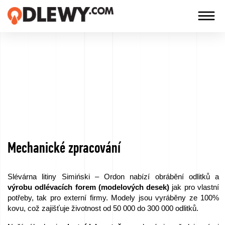
TECHNOLOGIA
-
TRADYCJA
-
JAKOŚĆ
Mechanické zpracování
Firma
Technologie
Slévárna litiny Simiński – Ordon nabízí obrábění odlitků a
výrobu odlévacích forem (modelových desek)
jak pro vlastní
Naše
potřeby, tak pro externí firmy. Modely jsou vyráběny ze 100%
kovu, což zajišťuje životnost od 50 000 do 300 000 odlitků.
produkty