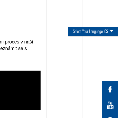
Select Your Language:
CS
bní proces v naší
 seznámit se s