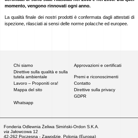
momento, vengono rinnovati ogni anno.
love
horses
La qualità finale dei nostri prodotti è confermata dagli attestati di
ispezione, rilasciati ai sensi delle norme polacche ed europee.
I
film
della
Fonderia
Chi siamo
Approvazioni e certificati
Direttive sulla qualità e sulla
tutela ambientale
Premi e riconoscimenti
Contatto
Lavoro – Proponiti ora!
Contatto
Mappa del sito
Direttive sulla privacy
GDPR
Richieste
Whatsapp
di
Fonderia Odlewnia Żeliwa Simiński-Ordon S.K.A.
via
Jałowcowa 12
42-262 Poczesna - Zawodzie, Polonia (Europa)