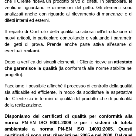
che il Cliente riceva un prodotto privo di difetti. In particolare, le
prodotti
verifiche riguardano le dimensioni del getto. Gli elementi sono
analizzati anche con riguardo al rilevamento di mancanze e di
Lavoro
difetti interni ed esterni.
–
Il reparto di Controllo della qualità collabora nell’introduzione di
Proponiti
nuovi articoli, in particolare controllando e valutando i parametri
dei getti di prova. Prende anche parte attiva all’esame di
ora!
eventuali
reclami
.
Dopo la verifica dei singoli elementi, il Cliente riceve un
attestato
Attrezzature
che garantisce la qualità
(la conformità alle norme stabilite nel
in
progetto).
vendita
Facciamo il possibile affinché il processo di controllo della qualità
sia affidabile ed efficiente, in modo da soddisfare le aspettative
Sovvenzioni
del Cliente sia in termini di qualità del prodotto che di puntualità
della realizzazione.
dell’UE
Disponiamo dei certificati di qualità per conformità alla
norma PN-EN ISO 9001:2009 e per i sistemi di tutela
Sponsorizziamo
ambientale a norma PN-EN ISO 14001:2005. Questi
We
certificati ci sono stati rilasciati nel 2005 e nel 2008.
Dal quel