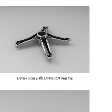
Krzyżak bębna pralki EN-GJL-200 waga 9kg