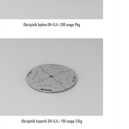
Obciążnik bębna EN-GJL-200 waga 9kg
Obciążnik koparki EN-GJL-150 waga 22kg