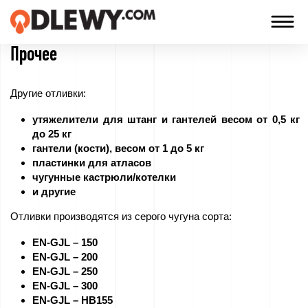
Прочее
TECHNOLOGIA
-
Другие отливки:
TRADYCJA
утяжелители для штанг и гантелей весом от 0,5 кг
-
до 25 кг
JAKOŚĆ
гантели (кости), весом от 1 до 5 кг
пластинки для атласов
чугунные кастрюли/котелки
и другие
компания
Отливки производятся из серого чугуна сорта:
Технологии
EN-GJL – 150
EN-GJL – 200
Наши
EN-GJL – 250
EN-GJL – 300
продукты
EN-GJL – HB155