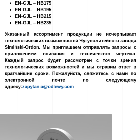
EN-GJL – HB175
Работа
EN-GJL – HB195
EN-GJL – HB215
–
EN-GJL – HB235
Подавайте
Указанный ассортимент продукции не исчерпывает
заявку
технологических возможностей Чугунолитейного завода
Simiński-Ordon. Мы приглашаем отправлять запросы с
сейчас!
приложением описания и технического чертежа.
Каждый запрос будет рассмотрен с точки зрения
оборудование
технологических возможностей и мы отравим ответ в
кратчайшие сроки. Пожалуйста, свяжитесь с нами по
для
электронной почте по следующему
продажи
адресу:
zapytania@odlewy.com
Гранты
ЕС
Спонсорство
–