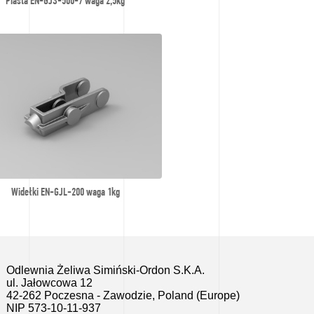
Piasta EN-GJS-500-7 waga 2,5kg
Widełki EN-GJL-200 waga 1kg
Odlewnia Żeliwa Simiński-Ordon S.K.A.
ul. Jałowcowa 12
42-262 Poczesna - Zawodzie, Poland (Europe)
NIP 573-10-11-937