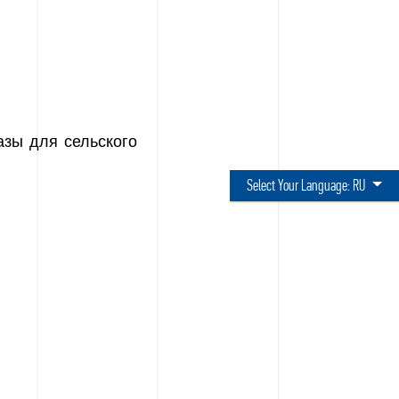
азы для сельского
Select Your Language:
RU