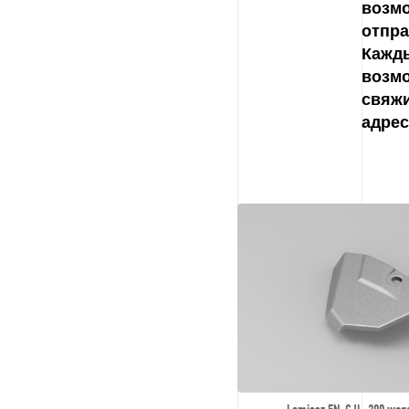
возмо
отпра
Кажд
возм
свяж
адрес