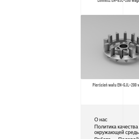
Lemiesz EN-GJL-200 waga
Pierścień wału EN-GJL-200 
О нас
Политика качества
окружающей сред