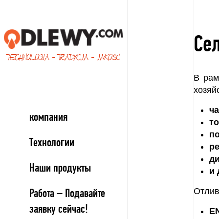
Се
TECHNOLOGIA - TRADYCJA - JAKOŚĆ
В рам
хозяй
ч
компания
т
п
Технологии
р
д
Наши продукты
и 
Отлив
Работа – Подавайте
заявку сейчас!
EN