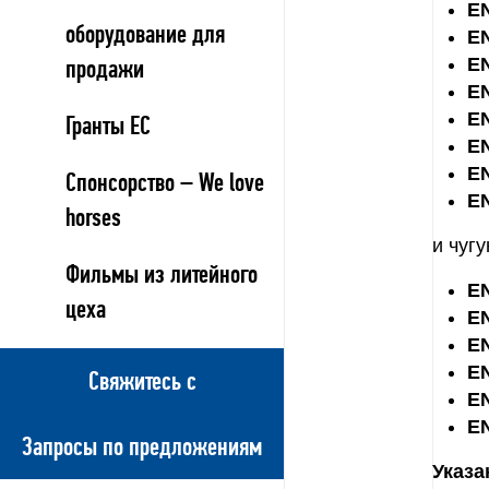
EN
оборудование для
EN
EN
продажи
E
E
Гранты ЕС
E
E
Спонсорство – We love
E
horses
и чуг
Фильмы из литейного
EN
цеха
EN
EN
EN
Свяжитесь с
EN
EN
Запросы по предложениям
Указ