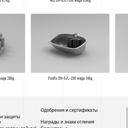
 0,7kg
Nóż EN-GJL-200 waga 0,8kg
waga 20kg
Poidło EN-GJL-200 waga 10kg
Одобрения и сертификаты
 и защиты
ы
Награды и знаки отличия