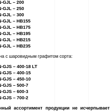
-GJL – 200
-GJL – 250
-GJL – 300
N-GJL – HB155
N-GJL – HB175
N-GJL – HB195
N-GJL – HB215
N-GJL – HB235
уна с шаровидным графитом сорта:
-GJS – 400-18 LT
-GJS – 400-15
-GJS – 450-10
-GJS – 500-7
-GJS – 600-3
-GJS – 700-2
анный ассортимент продукции не исчерпывает 