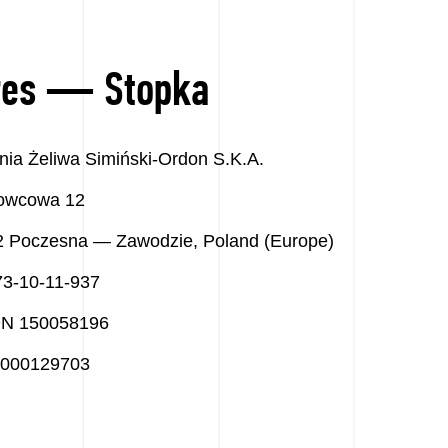
res — Stopka
ia Żeliwa Simiński-Ordon S.K.A.
łowcowa 12
2 Poczesna — Zawodzie, Poland (Europe)
73-10-11-937
N 150058196
000129703