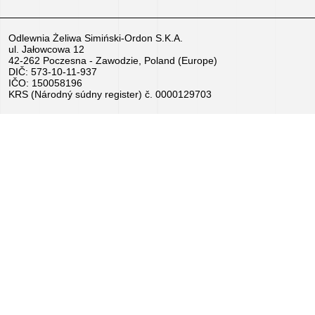
Práca
Odlewnia Żeliwa Simiński-Ordon S.K.A.
–
ul. Jałowcowa 12
42-262 Poczesna - Zawodzie, Poland (Europe)
pošlite
DIČ: 573-10-11-937
IČO: 150058196
životopis
KRS (Národný súdny register) č. 0000129703
teraz!
Zariadenie
na
predaj
Granty
EÚ
Sponzorujeme
–