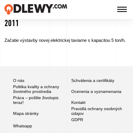
2011
TECHNOLOGIA
-
Začatie výstavby novej elektrickej taviarne s kapacitou 5 ton/h.
TRADYCJA
-
JAKOŚĆ
O nás
Schválenia a certifikáty
Spoločnosť
Politika kvality a ochrany
životného prostredia
Ocenenia a vyznamenania
Práca – pošlite životopis
Technológie
teraz!
Kontakt
Pravidlá ochrany osobných
Mapa stránky
údajov
Naše
GDPR
produkty
Whatsapp