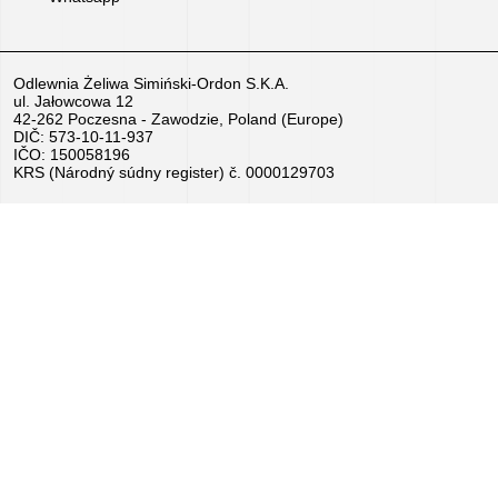
Práca
–
Odlewnia Żeliwa Simiński-Ordon S.K.A.
ul. Jałowcowa 12
pošlite
42-262 Poczesna - Zawodzie, Poland (Europe)
DIČ: 573-10-11-937
životopis
IČO: 150058196
KRS (Národný súdny register) č. 0000129703
teraz!
Zariadenie
na
predaj
Granty
EÚ
Sponzorujeme
–