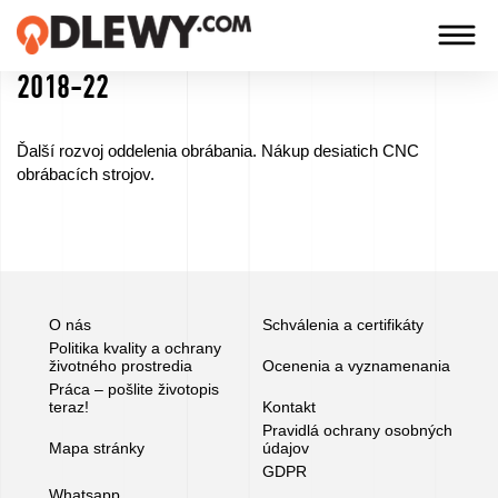
2018-22
TECHNOLOGIA
-
Ďalší rozvoj oddelenia obrábania. Nákup desiatich CNC
TRADYCJA
obrábacích strojov.
-
JAKOŚĆ
Spoločnosť
O nás
Schválenia a certifikáty
Politika kvality a ochrany
životného prostredia
Ocenenia a vyznamenania
Technológie
Práca – pošlite životopis
teraz!
Kontakt
Pravidlá ochrany osobných
Naše
Mapa stránky
údajov
produkty
GDPR
Whatsapp