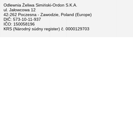
Odlewnia Żeliwa Simiński-Ordon S.K.A.
Práca
ul. Jałowcowa 12
42-262 Poczesna - Zawodzie, Poland (Europe)
–
DIČ: 573-10-11-937
IČO: 150058196
pošlite
KRS (Národný súdny register) č. 0000129703
životopis
teraz!
Zariadenie
na
predaj
Granty
EÚ
Sponzorujeme
–