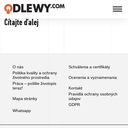
Čítajte ďalej
TECHNOLOGIA
-
TRADYCJA
-
JAKOŚĆ
O nás
Schválenia a certifikáty
Politika kvality a ochrany
životného prostredia
Ocenenia a vyznamenania
Spoločnosť
Práca – pošlite životopis
teraz!
Kontakt
Pravidlá ochrany osobných
Technológie
Mapa stránky
údajov
GDPR
Whatsapp
Naše
produkty