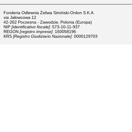
prodotti
Fonderia Odlewnia Żeliwa Simiński-Ordon S.K.A.
via
Jałowcowa 12
Lavoro
42-262 Poczesna - Zawodzie, Polonia (Europa)
NIP
[identificativo fiscale]
–
: 573-10-11-937
REGON
[registro imprese]
: 150058196
KRS
[Registro Giudiziario Nazionale]:
Proponiti
0000129703
ora!
Attrezzature
in
vendita
Sovvenzioni
dell’UE
Sponsorizziamo
We