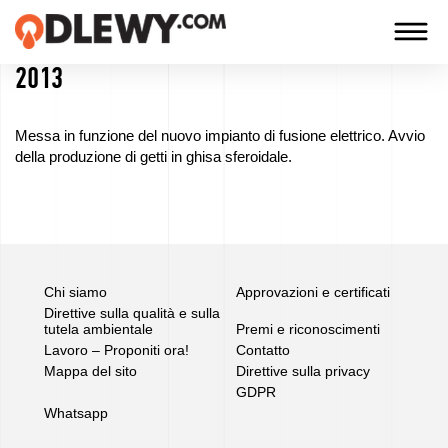
2013
TECHNOLOGIA
-
Messa in funzione del nuovo impianto di fusione elettrico. Avvio
TRADYCJA
della produzione di getti in ghisa sferoidale.
-
JAKOŚĆ
Azienda
Chi siamo
Approvazioni e certificati
Direttive sulla qualità e sulla
tutela ambientale
Premi e riconoscimenti
Tecnologie
Lavoro – Proponiti ora!
Contatto
Mappa del sito
Direttive sulla privacy
I
GDPR
Whatsapp
nostri