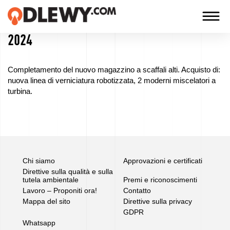
2024
TECHNOLOGIA
-
Completamento del nuovo magazzino a scaffali alti. Acquisto di:
TRADYCJA
nuova linea di verniciatura robotizzata, 2 moderni miscelatori a
turbina.
-
JAKOŚĆ
Azienda
Chi siamo
Approvazioni e certificati
Direttive sulla qualità e sulla
Tecnologie
tutela ambientale
Premi e riconoscimenti
Lavoro – Proponiti ora!
Contatto
I
Mappa del sito
Direttive sulla privacy
GDPR
nostri
Whatsapp