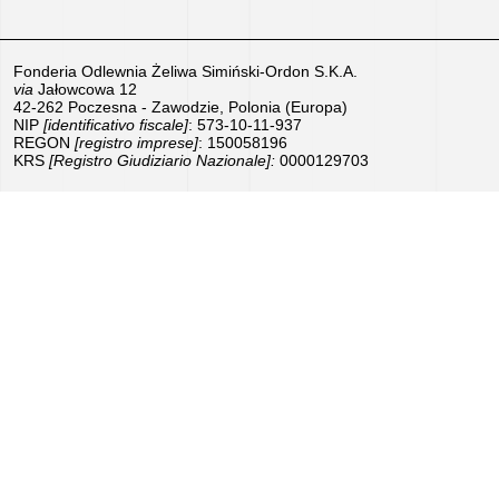
prodotti
Lavoro
Fonderia Odlewnia Żeliwa Simiński-Ordon S.K.A.
via
Jałowcowa 12
–
42-262 Poczesna - Zawodzie, Polonia (Europa)
NIP
[identificativo fiscale]
: 573-10-11-937
Proponiti
REGON
[registro imprese]
: 150058196
KRS
[Registro Giudiziario Nazionale]:
0000129703
ora!
Attrezzature
in
vendita
Sovvenzioni
dell’UE
Sponsorizziamo
We