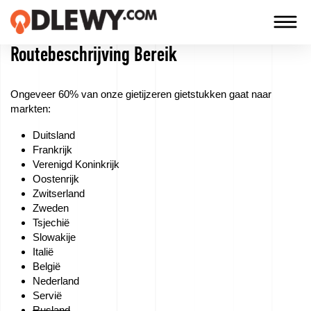
Routebeschrijving Bereik
TECHNOLOGIA
-
Ongeveer 60% van onze gietijzeren gietstukken gaat naar
TRADYCJA
markten:
-
Duitsland
JAKOŚĆ
Frankrijk
Verenigd Koninkrijk
Oostenrijk
Zwitserland
Bedrijf
Zweden
Tsjechië
Technologie
Slowakije
Italië
België
Onze
Nederland
producten
Servië
Rusland