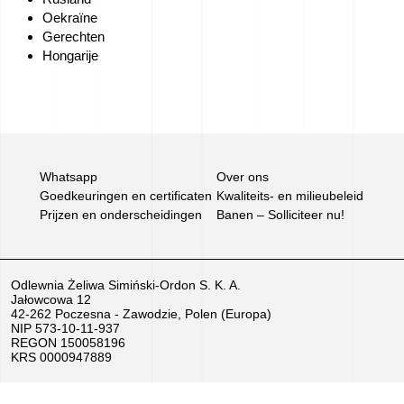
Oekraïne
Banen
Gerechten
–
Hongarije
Solliciteer
nu!
We
Whatsapp
Over ons
verkopen
Goedkeuringen en certificaten
Kwaliteits- en milieubeleid
Prijzen en onderscheidingen
Banen – Solliciteer nu!
apparatuur
EU-
Odlewnia Żeliwa Simiński-Ordon S. K. A.
subsidies
Jałowcowa 12
42-262 Poczesna - Zawodzie, Polen (Europa)
NIP 573-10-11-937
Films
REGON 150058196
KRS 0000947889
uit
de