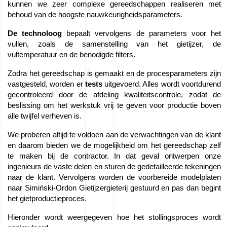
kunnen we zeer complexe gereedschappen realiseren met
Foundry
behoud van de hoogste nauwkeurigheidsparameters.
De technoloog
bepaalt vervolgens de parameters voor het
vullen, zoals de samenstelling van het gietijzer, de
Neem
vultemperatuur en de benodigde filters.
Zodra het gereedschap is gemaakt en de procesparameters zijn
contact
vastgesteld, worden er
tests
uitgevoerd. Alles wordt voortdurend
gecontroleerd door de afdeling kwaliteitscontrole, zodat de
beslissing om het werkstuk vrij te geven voor productie boven
op
alle twijfel verheven is.
We proberen altijd te voldoen aan de verwachtingen van de klant
met
en daarom bieden we de mogelijkheid om het gereedschap zelf
te maken bij de contractor. In dat geval ontwerpen onze
Offerteaanvraag
ingenieurs de vaste delen en sturen de gedetailleerde tekeningen
naar de klant. Vervolgens worden de voorbereide modelplaten
naar Simiński-Ordon Gietijzergieterij gestuurd en pas dan begint
het gietproductieproces.
Hieronder wordt weergegeven hoe het stollingsproces wordt