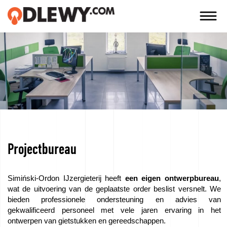
TECHNOLOGIA
-
TRADYCJA
-
JAKOŚĆ
Projectbureau
Bedrijf
Technologie
Simiński-Ordon IJzergieterij heeft
een eigen ontwerpbureau
,
wat de uitvoering van de geplaatste order beslist versnelt. We
Onze
bieden professionele ondersteuning en advies van
gekwalificeerd personeel met vele jaren ervaring in het
producten
ontwerpen van gietstukken en gereedschappen.