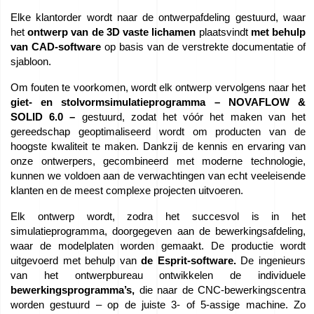
Elke klantorder wordt naar de ontwerpafdeling gestuurd, waar
Banen
het
ontwerp van de 3D vaste lichamen
plaatsvindt
met behulp
–
van CAD-software
op basis van de verstrekte documentatie of
sjabloon.
Solliciteer
nu!
Om fouten te voorkomen, wordt elk ontwerp vervolgens naar het
giet- en stolvormsimulatieprogramma – NOVAFLOW &
SOLID 6.0 –
gestuurd, zodat het vóór het maken van het
We
gereedschap geoptimaliseerd wordt om producten van de
verkopen
hoogste kwaliteit te maken. Dankzij de kennis en ervaring van
onze ontwerpers, gecombineerd met moderne technologie,
apparatuur
kunnen we voldoen aan de verwachtingen van echt veeleisende
klanten en de meest complexe projecten uitvoeren.
EU-
Elk ontwerp wordt, zodra het succesvol is in het
subsidies
simulatieprogramma, doorgegeven aan de bewerkingsafdeling,
waar de modelplaten worden gemaakt. De productie wordt
uitgevoerd met behulp van
de Esprit-software.
De ingenieurs
Films
van het ontwerpbureau ontwikkelen de individuele
uit
bewerkingsprogramma’s,
die naar de CNC-bewerkingscentra
worden gestuurd – op de juiste 3- of 5-assige machine. Zo
de