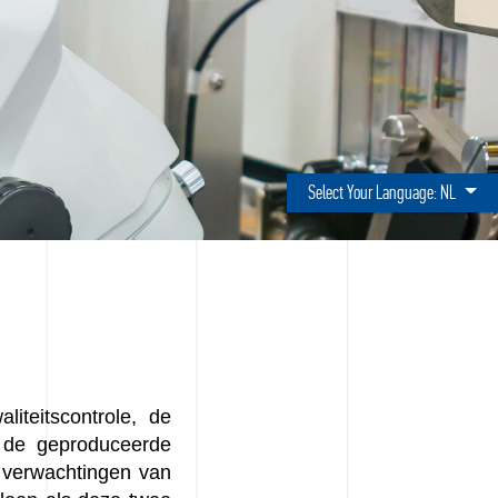
Select Your Language:
NL
iteitscontrole, de
n de geproduceerde
 verwachtingen van