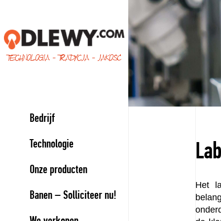
TECHNOLOGIA - TRADYCJA - JAKOŚĆ
Bedrijf
Technologie
Lab
Onze producten
Het l
Banen – Solliciteer nu!
belang
onderd
We verkopen