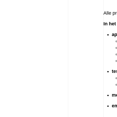
Alle p
In he
ap
te
me
em