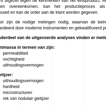
nt afgezet tegen de kenmerken van het eindproduct. A
ten overeenkomen, kan het productieproces als
ouwd en kan de order aan de klant worden gegeven.
oor zijn de nodige metingen nodig, waarvan de betr
ndeerd door moderne instrumenten en gekwalificeerd p
nderdeel van de uitgevoerde analyses vinden er meti
etmassa in termen van zijn:
permeabiliteit
vochtigheid
uithoudingsvermogen
etijzer:
uithoudingsvermogen
hardheid
microstructuren
rek van nodulair gietijzer