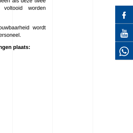
lleen als deze twee
 voltooid worden
ouwbaarheid wordt
ersoneel.
ngen plaats: