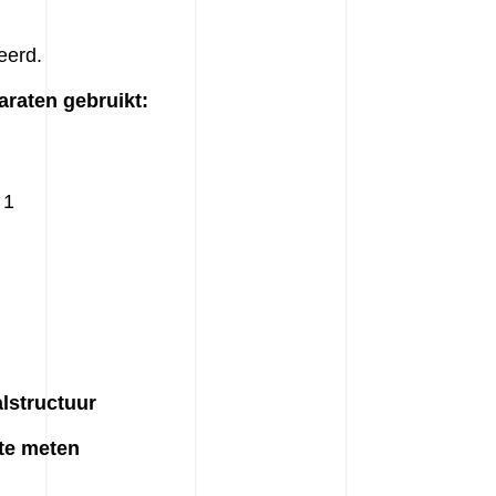
eerd.
araten gebruikt:
 1
lstructuur
te meten