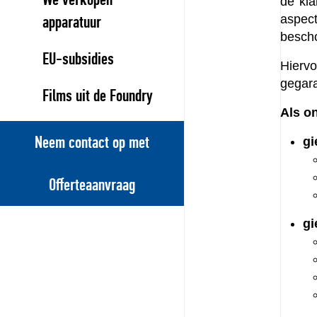
de kla
aspec
apparatuur
besch
EU-subsidies
Hierv
gegara
Films uit de Foundry
Als o
Neem contact op met
gi
Offerteaanvraag
gi