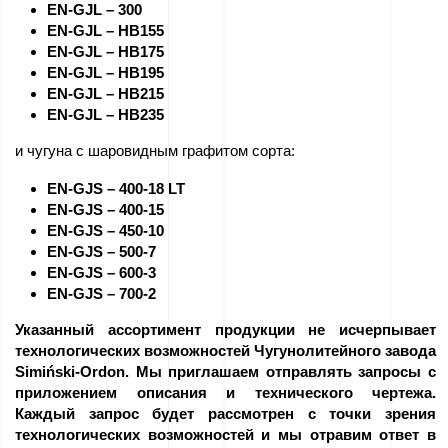
EN-GJL – 300
Работа
EN-GJL – HB155
EN-GJL – HB175
–
EN-GJL – HB195
Подавайте
EN-GJL – HB215
EN-GJL – HB235
заявку
и чугуна с шаровидным графитом сорта:
сейчас!
EN-GJS – 400-18 LT
оборудование
EN-GJS – 400-15
EN-GJS – 450-10
для
EN-GJS – 500-7
продажи
EN-GJS – 600-3
EN-GJS – 700-2
Гранты
Указанный ассортимент продукции не исчерпывает
технологических возможностей Чугунолитейного завода
ЕС
Simiński-Ordon. Мы приглашаем отправлять запросы с
приложением описания и технического чертежа.
Спонсорство
Каждый запрос будет рассмотрен с точки зрения
технологических возможностей и мы отравим ответ в
–