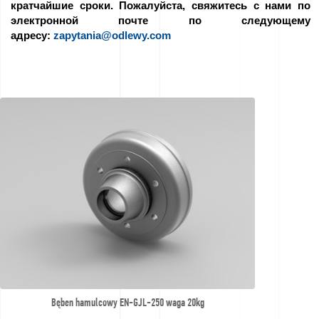
кратчайшие сроки. Пожалуйста, свяжитесь с нами по
We
электронной почте по следующему
адресу:
zapytania@odlewy.com
love
horses
Фильмы
из
литейного
цеха
Свяжитесь
с
Запросы
Bęben hamulcowy EN-GJL-250 waga 20kg