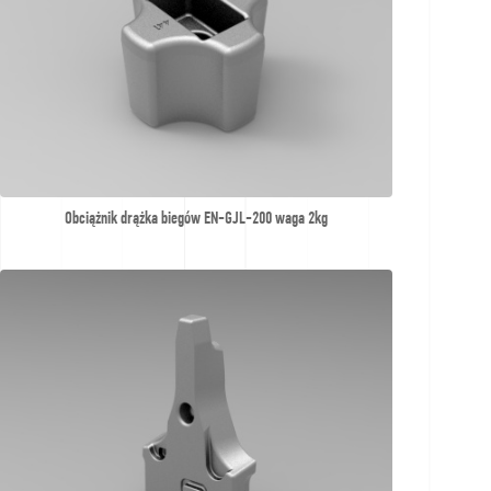
Obciążnik drążka biegów EN-GJL-200 waga 2kg