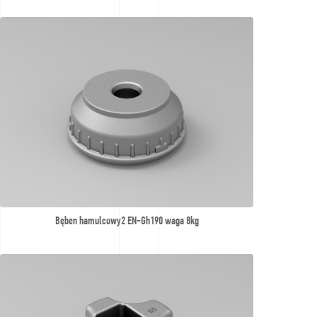
по
предложениям
Bęben hamulcowy2 EN-Gh190 waga 8kg