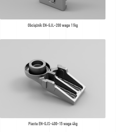
Obciążnik EN-GJL-200 waga 11kg
Piasta EN-GJS-400-15 waga 4kg