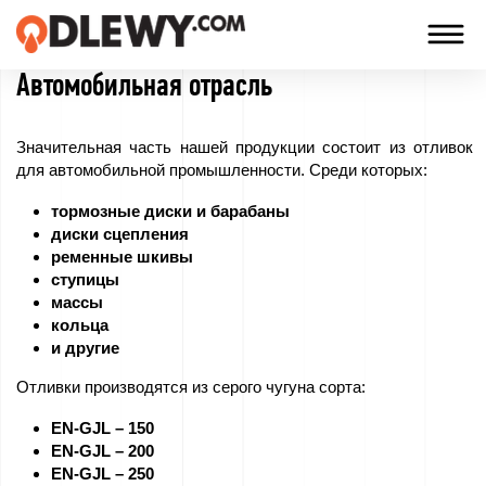
Автомобильная отрасль
TECHNOLOGIA
-
Значительная часть нашей продукции состоит из отливок
TRADYCJA
для автомобильной промышленности. Среди которых:
-
тормозные диски и барабаны
JAKOŚĆ
диски сцепления
ременные шкивы
ступицы
массы
компания
кольца
и другие
Технологии
Отливки производятся из серого чугуна сорта:
Наши
EN-GJL – 150
EN-GJL – 200
продукты
EN-GJL – 250