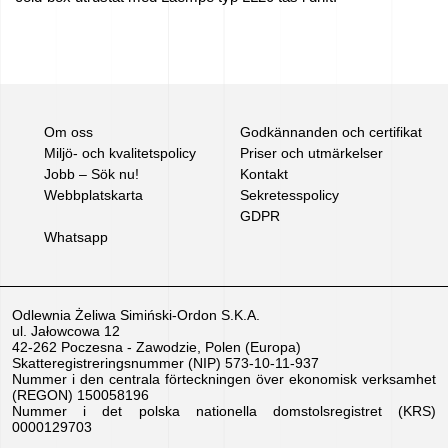
Jobb
–
Sök
nu!
Om oss
Godkännanden och certifikat
Miljö- och kvalitetspolicy
Priser och utmärkelser
Jobb – Sök nu!
Kontakt
Till
Webbplatskarta
Sekretesspolicy
salu
GDPR
Whatsapp
EU-
bidrag
Odlewnia Żeliwa Simiński-Ordon S.K.A.
ul. Jałowcowa 12
Vi
42-262 Poczesna - Zawodzie, Polen (Europa)
Skatteregistreringsnummer (NIP) 573-10-11-937
sponsrar
Nummer i den centrala förteckningen över ekonomisk verksamhet
(REGON) 150058196
–
Nummer i det polska nationella domstolsregistret (KRS)
0000129703
We