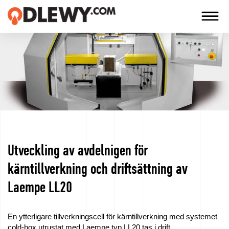
TECHNOLOGIA
-
TRADYCJA
-
JAKOŚĆ
Utveckling av avdelnigen för
Företag
kärntillverkning och driftsättning av
Teknologi
Laempe LL20
Våra
produkter
En ytterligare tillverkningscell för kärntillverkning med systemet
cold-box utrustat med Laempe typ LL20 tas i drift.