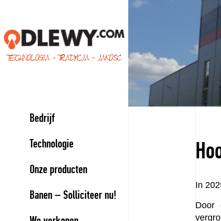
TECHNOLOGIA - TRADYCJA - JAKOŚĆ
Bedrijf
Technologie
Ho
Onze producten
In 20
Banen – Solliciteer nu!
Door 
vergro
We verkopen