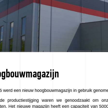
ogbouwmagazijn
25 werd een nieuw hoogbouwmagazijn in gebruik genom
de productiestijging waren we genoodzaakt om onz
ten. Het nieuwe magazijn heeft een capaciteit van 5000