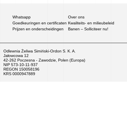
Banen
–
Whatsapp
Over ons
Goedkeuringen en certificaten
Kwaliteits- en milieubeleid
Solliciteer
Prijzen en onderscheidingen
Banen – Solliciteer nu!
nu!
We
Odlewnia Żeliwa Simiński-Ordon S. K. A.
Jałowcowa 12
verkopen
42-262 Poczesna - Zawodzie, Polen (Europa)
NIP 573-10-11-937
apparatuur
REGON 150058196
KRS 0000947889
EU-
subsidies
Films
uit
de