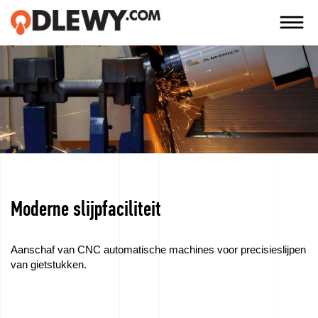
TECHNOLOGIA
-
TRADYCJA
-
JAKOŚĆ
Moderne slijpfaciliteit
Bedrijf
Technologie
Aanschaf van CNC automatische machines voor precisieslijpen
van gietstukken.
Onze
producten