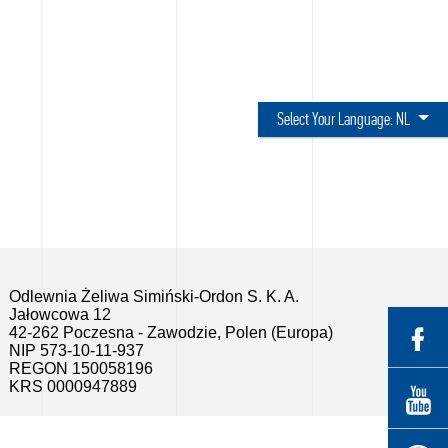
Select Your Language:
NL
Odlewnia Żeliwa Simiński-Ordon S. K. A.
Jałowcowa 12
42-262 Poczesna - Zawodzie, Polen (Europa)
NIP 573-10-11-937
REGON 150058196
KRS 0000947889