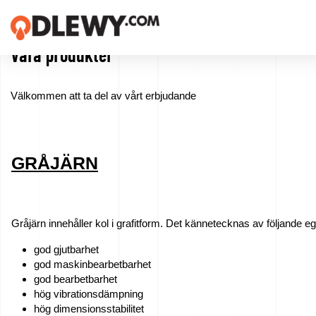
Våra produkter
TECHNOLOGIA
-
Välkommen att ta del av vårt erbjudande
TRADYCJA
-
JAKOŚĆ
GRÅJÄRN
Företag
Gråjärn innehåller kol i grafitform. Det kännetecknas av följande 
Teknologi
god gjutbarhet
god maskinbearbetbarhet
Våra
god bearbetbarhet
hög vibrationsdämpning
produkter
hög dimensionsstabilitet