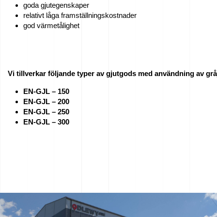
goda gjutegenskaper
Jobb
relativt låga framställningskostnader
god värmetålighet
–
Sök
nu!
Vi tillverkar följande typer av gjutgods med användning av grå
Till
EN-GJL – 150
salu
EN-GJL – 200
EN-GJL – 250
EN-GJL – 300
EU-
bidrag
Vi
sponsrar
–
We