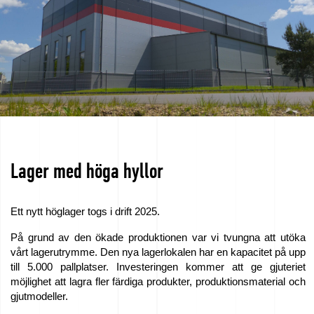
love
horses
Filmer
från
gjuteriet
Lager med höga hyllor
Kontakt
Begäran
Ett nytt höglager togs i drift 2025.
På grund av den ökade produktionen var vi tvungna att utöka
om
vårt lagerutrymme. Den nya lagerlokalen har en kapacitet på upp
till 5.000 pallplatser. Investeringen kommer att ge gjuteriet
möjlighet att lagra fler färdiga produkter, produktionsmaterial och
förslag
gjutmodeller.