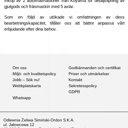
Inköp av 2 automatmaskiner från Koyama för detaljslipning av
gjutgods och fräsmaskin med 5 axlar.
Som en följd av utökade vi omfattningen av dess
bearbetningskapacitet, tillåter oss att bättre anpassa vårt
erbjudande efter dina behov.
Om oss
Godkännanden och certifikat
Miljö- och kvalitetspolicy
Priser och utmärkelser
Jobb – Sök nu!
Kontakt
Webbplatskarta
Sekretesspolicy
GDPR
Whatsapp
Odlewnia Żeliwa Simiński-Ordon S.K.A.
ul. Jałowcowa 12