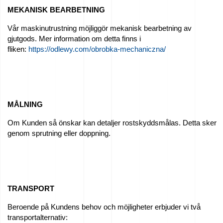
MEKANISK BEARBETNING
Jobb
Vår maskinutrustning möjliggör mekanisk bearbetning av
–
gjutgods. Mer information om detta finns i
Sök
fliken:
https://odlewy.com/obrobka-mechaniczna/
nu!
Till
salu
MÅLNING
Om Kunden så önskar kan detaljer rostskyddsmålas. Detta sker
EU-
genom sprutning eller doppning.
bidrag
Vi
sponsrar
TRANSPORT
–
Beroende på Kundens behov och möjligheter erbjuder vi två
transportalternativ:
We