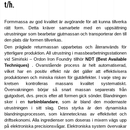
t/h.
Formmassa av god kvalitet är avgörande för att kunna tillverka
rätt form. Detta kräver samarbete med en uppsättning
utrustningar som bearbetar gjutmassan och transporterar den till
den plats där formen tillverkas.
Den präglade returmassan upparbetas och återanvänds för
ytterligare produktion. All utrustning i massbearbetningsstationen
vid Simiński – Ordon Iron Foundry tillhör
NDT (Best Available
Techniques)
. Ovanstående process är helt automatiserad,
vilket har en positiv effekt när det gäller att effektivisera
produktionen och minska risken för gjutdefekter. I varje steg av
kretsen kontrolleras massans kvalitet systematiskt.
Övervakningen börjar så snart massan separerats från
gjutgodset, dvs. precis efter att formen gick sönder. Blandningen
sker i en
turbinblandare
, som är bland den modernaste
utrustningen i sitt slag. Dess styrka är den dynamiska
blandningsprocessen, som kännetecknas av effektivitet och
driftsekonomi. Alla ingredienser som doseras i mixern vägs upp
på elektroniska precisionsvågar. Elektroniska system övervakar