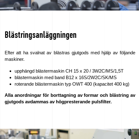
Blästringsanläggningen
Efter att ha svalnat av blästras gjutgods med hjälp av följande
maskiner.
upphängd blästermaskin CH 15 x 20 / 3W2C/MS/1,5T
blästermaskin med band B12 x 16S/2W2C/SK/MS
roterande blästermaskin typ OWT 400 (kapacitet 400 kg)
Alla anordningar för borttagning av formar och blästring av
gjutgods avdammas av högpresterande pulsfilter.