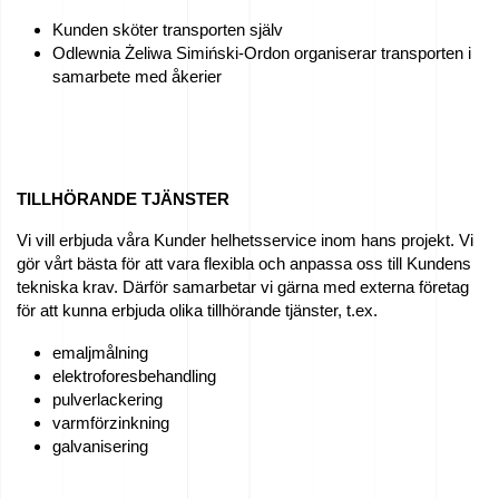
love
Kunden sköter transporten själv
Odlewnia Żeliwa Simiński-Ordon organiserar transporten i
horses
samarbete med åkerier
Filmer
från
gjuteriet
TILLHÖRANDE TJÄNSTER
Vi vill erbjuda våra Kunder helhetsservice inom hans projekt. Vi
Kontakt
gör vårt bästa för att vara flexibla och anpassa oss till Kundens
tekniska krav. Därför samarbetar vi gärna med externa företag
för att kunna erbjuda olika tillhörande tjänster, t.ex.
Begäran
emaljmålning
elektroforesbehandling
om
pulverlackering
varmförzinkning
galvanisering
förslag