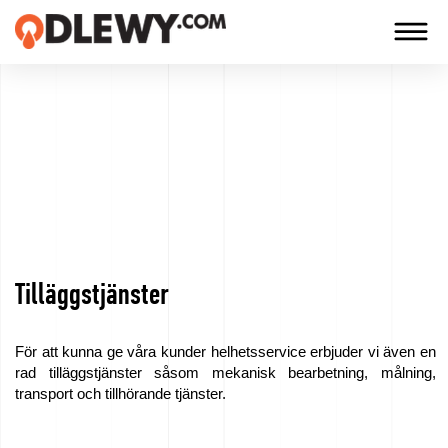
TECHNOLOGIA
-
TRADYCJA
-
JAKOŚĆ
Tilläggstjänster
Företag
Teknologi
För att kunna ge våra kunder helhetsservice erbjuder vi även en
rad tilläggstjänster såsom mekanisk bearbetning, målning,
Våra
transport och tillhörande tjänster.
produkter