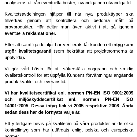
analyseras utifrån eventuella brister, invändiga och utvändiga fel.
Kvalitetsavdelningen hjälper till när nya produkttyper ska
tillverkas genom att kontrollera och bedöma mått på
provprodukter. Här deltar man även aktivt i att gå igenom
eventuella
reklamationer.
Efter att samtliga detaljer har verifierats får kunden ett
intyg som
utgör kvalitetsgaranti
(som bekräftar att projektnormerna är
uppfyllda)
.
Vi gör vårt bästa för att säkerställa noggrann och smidig
kvalitetskontroll för att uppfylla Kundens förväntningar angående
produktkvalitet och leveranstid.
Vi har kvalitetscertifikat enl. normen PN-EN ISO 9001:2009
och miljöskyddscertifikat enl. normen PN-EN ISO
14001:2005. Dessa intyg fick vi 2005 respektive 2008. Ända
sedan dess har de förnyats varje år.
Ett ytterligare bevis på kvaliteten på våra produkter är de olika
kontrollintyg som har utfärdats enligt polska och europeiska
normer.