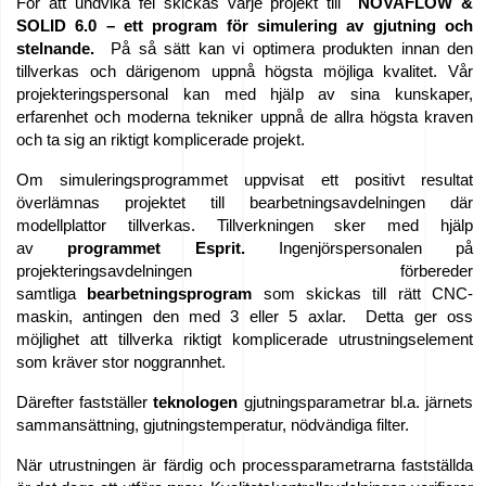
För att undvika fel skickas varje projekt till
NOVAFLOW &
SOLID 6.0 – ett program för simulering av gjutning och
stelnande.
På så sätt kan vi optimera produkten innan den
tillverkas och därigenom uppnå högsta möjliga kvalitet. Vår
projekteringspersonal kan med hjälp av sina kunskaper,
erfarenhet och moderna tekniker uppnå de allra högsta kraven
och ta sig an riktigt komplicerade projekt.
Om simuleringsprogrammet uppvisat ett positivt resultat
överlämnas projektet till bearbetningsavdelningen där
modellplattor tillverkas. Tillverkningen sker med hjälp
av
programmet Esprit.
Ingenjörspersonalen på
projekteringsavdelningen förbereder
samtliga
bearbetningsprogram
som skickas till rätt CNC-
maskin, antingen den med 3 eller 5 axlar. Detta ger oss
möjlighet att tillverka riktigt komplicerade utrustningselement
som kräver stor noggrannhet.
Därefter fastställer
teknologen
gjutningsparametrar bl.a. järnets
sammansättning, gjutningstemperatur, nödvändiga filter.
När utrustningen är färdig och processparametrarna fastställda