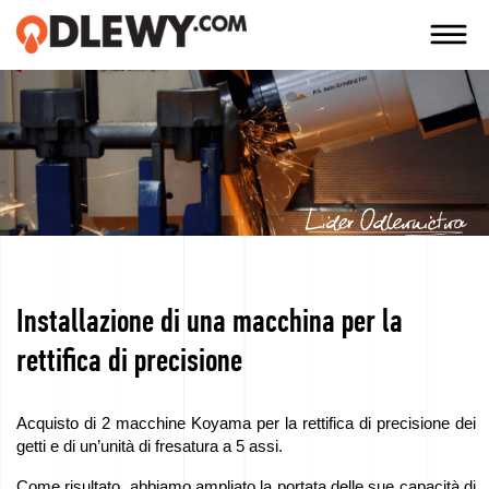
TECHNOLOGIA
-
TRADYCJA
-
JAKOŚĆ
Installazione di una macchina per la
Azienda
rettifica di precisione
Tecnologie
Acquisto di 2 macchine Koyama per la rettifica di precisione dei
I
getti e di un’unità di fresatura a 5 assi.
nostri
Come risultato, abbiamo ampliato la portata delle sue capacità di