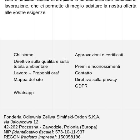
prodotti
lavorazione, che ci permette di meglio adattare la nostra offerta
alle vostre esigenze.
Lavoro
–
Proponiti
ora!
Chi siamo
Approvazioni e certificati
Direttive sulla qualità e sulla
Attrezzature
tutela ambientale
Premi e riconoscimenti
Lavoro – Proponiti ora!
Contatto
in
Mappa del sito
Direttive sulla privacy
vendita
GDPR
Whatsapp
Sovvenzioni
dell’UE
Fonderia Odlewnia Żeliwa Simiński-Ordon S.K.A.
via
Jałowcowa 12
42-262 Poczesna - Zawodzie, Polonia (Europa)
Sponsorizziamo
NIP
[identificativo fiscale]
: 573-10-11-937
REGON
[registro imprese]
: 150058196
We