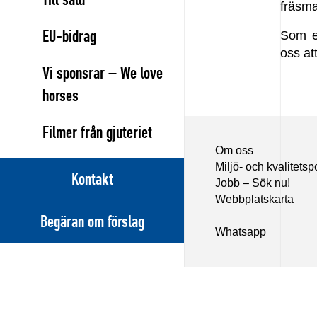
fräsma
EU-bidrag
Som en
oss at
Vi sponsrar – We love
horses
Filmer från gjuteriet
Om oss
Miljö- och kvalitetsp
Kontakt
Jobb – Sök nu!
Webbplatskarta
Begäran om förslag
Whatsapp